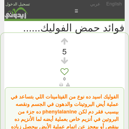
English
عربي
تسجيل الدخول
☰
فوائد حمض الفوليك......
الأخبار
الأسئلة
والمشاركات
5
الأبجدي
إسأل
-
0
شارك
الفوليك اسيد ده نوع من الفيتامينات اللي بتساعد في
عملية أيض البروتينات والدهون في الجسم ونقصه
بيسبب فقر دم لكن phenylalanine ده جزء من
البروتين في أنزيم خاص بعملية أيضه لما الأنزيم ده
بينقص أو بيعجز عن اتمام عملية الأيض بيحصل زياده