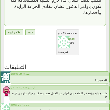
تكون بأوامر الدكتور عشان نتفادى الجرعة الزايدة
وأخطارها.
صحة
علاج و ادوية
إضافة منذ 15 عام
Hager
1080
غير محدد
التعليقات
ahmed منذ 15 عام
الله ينور +1
الباشمهندسة منذ 15 عام
طيب هو ليه بيؤخذ في الثلاثة شهور الاولي من الحمل فقط وبعد كدا بيقولك مالهوش لازمة
؟؟
Hager منذ 15 عام