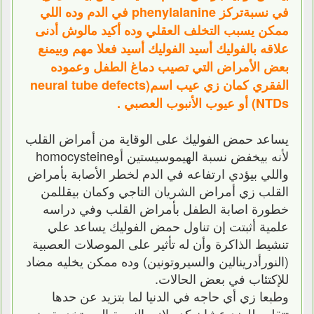
في نسبةتركز phenylalanine في الدم وده اللي
ممكن يسبب التخلف العقلي وده أكيد مالوش أدنى
علاقه بالفوليك أسيد الفوليك أسيد فعلا مهم وبيمنع
بعض الأمراض التي تصيب دماغ الطفل وعموده
الفقري كمان زي عيب اسم(neural tube defects
(NTDs أو عيوب الأنبوب العصبي .
يساعد حمض الفوليك على الوقاية من أمراض القلب
لأنه بيخفض نسبة الهيموسيستين أوhomocysteine
واللي بيؤدي ارتفاعه في الدم لخطر الأصابة بأمراض
القلب زي أمراض الشريان التاجي وكمان بيقللمن
خطورة اصابة الطفل بأمراض القلب وفي دراسه
علمية أثبتت إن تناول حمض الفوليك يساعد علي
تنشيط الذاكرة وأن له تأثير على الموصلات العصبية
(النورأدرينالين والسيروتونين) وده ممكن يخليه مضاد
للإكتئاب في بعض الحالات.
وطبعا زي أي حاجه في الدنيا لما بتزيد عن حدها
تتقلب للضد عشان كده لازم النسبة المستخدمة منه