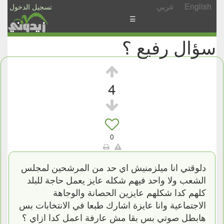
English
عربي
تسجيل الدخول
☰
سؤال رفيع ؟
الأخبار
الأسئلة
والمشاركات
4
الأبجدي
إسأل
-
0
شارك
دلوقتي انا ميلزمنيش اي حد من المرشحين لمجلس
الشعب ولا واحد فيهم شكله عايز يعمل حاجة للبلد
كلهم كدا شكلهم عايزين الحصانة والوجاهة
الاجتماعية وانا عايزة اشارك طبعا في الانتخابات بس
هابطل صوتي بس بقا مش عارفة اعمل كدا ازاي ؟