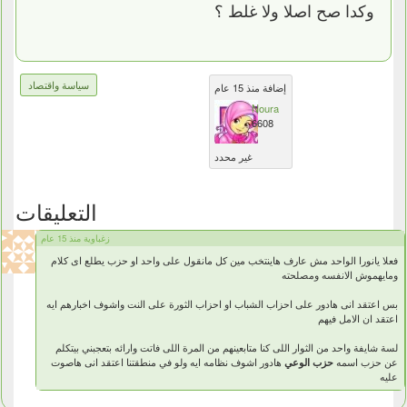
وكدا صح اصلا ولا غلط ؟
سياسة واقتصاد
إضافة منذ 15 عام
Noura
6608
غير محدد
التعليقات
زغباوية منذ 15 عام
فعلا يانورا الواحد مش عارف هاينتخب مين كل مانقول على واحد او حزب يطلع اى كلام
ومايهموش الانفسه ومصلحته
بس اعتقد انى هادور على احزاب الشباب او احزاب الثورة على النت واشوف اخبارهم ايه
اعتقد ان الامل فيهم
لسة شايفة واحد من الثوار اللى كنا متابعينهم من المرة اللى فاتت وارائه بتعجبني بيتكلم
عن حزب اسمه
حزب الوعي
هادور اشوف نظامه ايه ولو في منطقتنا اعتقد انى هاصوت
عليه