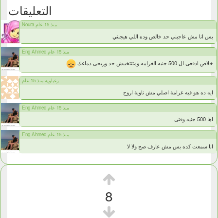
التعليقات
Noura منذ 15 عام
بس انا مش عاجبني حد خالص وده اللي هيجنني
Eng Ahmed منذ 15 عام
خلاص ادفعى ال 500 جنيه الغرامه ومتنتخبيش حد وريحى دماغك
زغباوية منذ 15 عام
ايه ده هو فيه غرامة اصلي مش ناوية اروح
Eng Ahmed منذ 15 عام
اها 500 جنيه وقتى
Eng Ahmed منذ 15 عام
انا سمعت كده بس مش عارف صح ولا لا
8