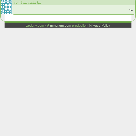
مها شاهين منذ 15 عام
+1
zedony.com - A
mmonem.com
production.
Privacy Policy