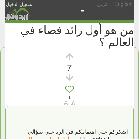
English
عربي
تسجيل الدخول
☰
من هو أول رائد فضاء في
الأخبار
العالم ؟
الأسئلة
والمشاركات
الأبجدي
7
إسأل
-
شارك
1
اشكركم علي اهتمامكم في الرد علي سؤالي
وخصوصا safaa وزغباويه.