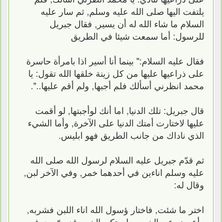
يلتفت اليها صلى الله عليه وسلم, ثم سار عليه
السلام ما شاء الله له أن يسير, فقال جبريل
للرسول: أما سمعت شيئا في الطريق
فقال عليه السلام:" بينما أنا أسير اذا بامرأة حاسرة
على ذراعيها عليها من كل زينة خلقها الله تقول: يا
محمد انظرني أسألك فلم أجبها, ولم أقم عليها..".
قال جبريل: تلك الدنيا, اما أنك لوأجبتها, لو أقمت
عليها لاختارت أمتك الدنيا على الآخرة, وأما الشيء
الذي ناداك من جانب الطريق فهو ابليس.
ثم قدّم جبريل عليه السلام لرسول الله صلى الله
عليه وسلم اناءين في أحدهما خمر, وفي الآخر لبن,
وقال له:
اختر ما شئت, فاختار ؤسول الله اناء اللبن فشربه,
وأعرض عن الخمر, ولم تكن الخمر قد حرّمت في