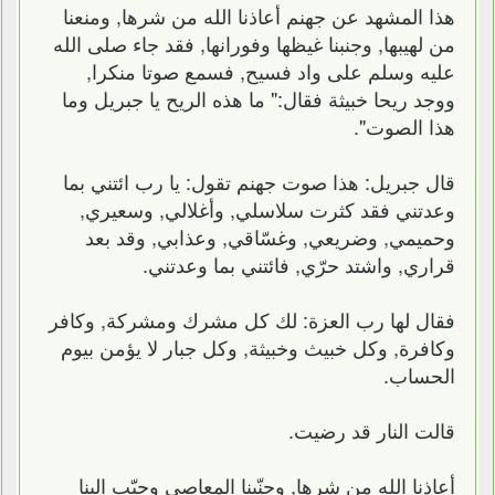
هذا المشهد عن جهنم أعاذنا الله من شرها, ومنعنا
من لهيبها, وجنبنا غيظها وفورانها, فقد جاء صلى الله
عليه وسلم على واد فسيح, فسمع صوتا منكرا,
ووجد ريحا خبيثة فقال:" ما هذه الريح يا جبريل وما
هذا الصوت".
قال جبريل: هذا صوت جهنم تقول: يا رب ائتني بما
وعدتني فقد كثرت سلاسلي, وأغلالي, وسعيري,
وحميمي, وضريعي, وغسّاقي, وعذابي, وقد بعد
قراري, واشتد حرّي, فائتني بما وعدتني.
فقال لها رب العزة: لك كل مشرك ومشركة, وكافر
وكافرة, وكل خبيث وخبيثة, وكل جبار لا يؤمن بيوم
الحساب.
قالت النار قد رضيت.
أعاذنا الله من شرها, وجنّبنا المعاصي وحبّب الينا