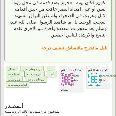
تكون, فكان لونه معجزة, يضع قدمه في محل رؤيا
العين أو على امتداد البصر خافت من حس أقدامه
الابل وهربت في الصحراء ولم يكن البراق الشيء
العجيب الوحيد, بل ما شاهده الرسول صلى الله عليه
وسلم يعد معجزات متعددة واحدة تلو الأخرى تقدم
النصح والارشاد للناس أجمعين
قبل ماتخرج ماتنساش تضيف درجه
دين
تربية وعلم نفس
اطفال
تعديل
منذ 9 عام
إضافة منذ 15 عام
ألغاز
أسرة ومجتمع
اجتماعيات
amani
mohamedham
منوعات وترفيه
صبا وشباب
2425
4805
العاب ومسابقات
منقول
المصدر
الموضوع من منتديات عالم الرومانسية.