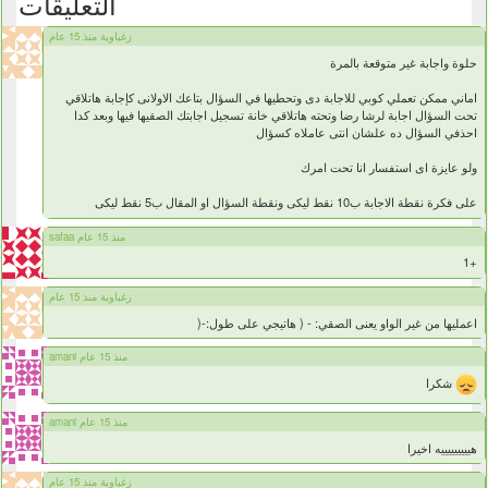
التعليقات
زغباوية منذ 15 عام
حلوة واجابة غير متوقعة بالمرة
اماني ممكن تعملي كوبي للاجابة دى وتحطيها في السؤال بتاعك الاولانى كإجابة هاتلاقي
تحت السؤال اجابة لرشا رضا وتحته هاتلاقي خانة تسجيل اجابتك الصقيها فيها وبعد كدا
احذفي السؤال ده علشان انتى عاملاه كسؤال
ولو عايزة اى استفسار انا تحت امرك
على فكرة نقطة الاجابة ب10 نقط ليكى ونقطة السؤال او المقال ب5 نقط ليكى
safaa منذ 15 عام
+1
زغباوية منذ 15 عام
اعمليها من غير الواو يعنى الصقي: - ( هاتيجي على طول:-(
amani منذ 15 عام
شكرا
amani منذ 15 عام
هيييييييييه اخيرا
زغباوية منذ 15 عام