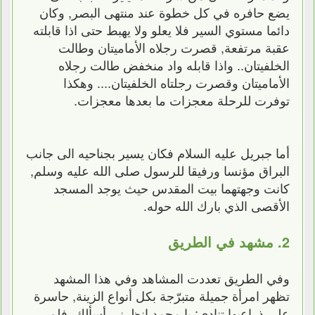
يضع حافره في كل خطوة عند منتهى البصر, وكان
دائما مستوي السير فلا يعلو ولا يهبط حتى اذا قابلته
عقبة مرتفعة, قصرت رجلاه الأماميتان وطالت
الخلفيتان.. واذا قابله واد منخفض طالت رجلاه
الأماميتان وقصرت رجلتاه الخلفيتان.... وهكذا
توفرت للرحلة معجزات ما بعدها معجزات.
أما جبريل عليه السلام فكان يسير بجناحيه الى جانب
البراق مؤنسا ورفيقا للرسول صلى الله عليه وسلم,
كانت وجهتهما بيت المقدس حيث يوجد المسجد
الأقصى الذي بارك الله حوله.
2. مشهد في الطريق
وفي الطريق تعددت المشاهد وفي هذا المشهد
تظهر امرأة جميلة متبرّجة بكل أنواع الزينة, حاسرة
على ذراعيها تنادي: يا محمد انظرني أسألك, فلم