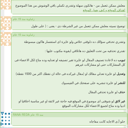
معلش ممكن تتعمل من - هاتكون سهلة وتقدرى تكملي باقي الوشوش من هذا الموضوع
اهداف الموقع و كيف يعمل الموقع
زغباوية منذ 15 عام
توضيح نسيته معلش ممكن تتعمل من غير الشرطة دى - يعنى : ( على طول
زغباوية منذ 15 عام
وتقدري تحذفي سؤالك ده دلوقتى خلاص ولو عايزة اى استفسار هاكون مبسوطة
تقدري تحذفيه من تحت التعليق ده هاتلاقي ايقونة مكتوب عليها :
تبويب
ده لاعادة تصنييف المقال لو عايزة تغير تصنيفه او تعدليه وده متاح لكل الاعضاء فى
كل المشاركات حتى لو مشاركات غيرهم
وتعديل
لو عايزة تعدلي مقالك او (مقال غيركده فى حالة ان نقطك اكتر من 1500 نقطة)
للنشر
لو عايزة تنشريه على صفحتك في الفيسبوك
حذف
لو عايزة تحذفي المقال
غير لائق
لو شوفتى اى موضوع في الموقع فيه حاجة غير لائقة او غير مناسبة اخلاقيا او
ادبيا وده متاح لجميع الاعضاء لكل مشاركات الموقع
RANA REDA منذ 15 عام
حلو أ,ى الاجابه كانت مفاجاه