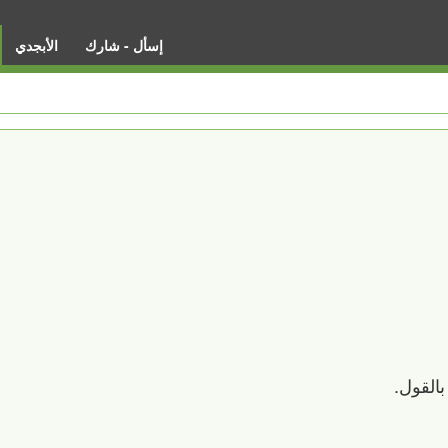
إسأل - شارك
الأبجدي
القول.