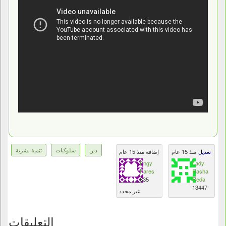
دين
سلوكيات
تنمية بشرية
تعديل
منذ 15 عام
إضافة منذ 15 عام
Engy
Lady
Fares
Rasha
835
Reda
13447
غير محدد
التعليقات