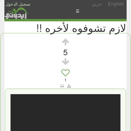
English
عربي
تسجيل الدخول
☰
لازم تشوفوه لأخره !!
الأخبار
الأسئلة
والمشاركات
5
الأبجدي
إسأل
-
1
شارك