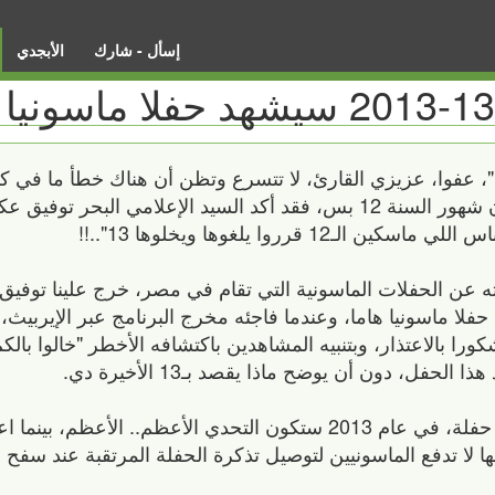
إسأل - شارك
الأبجدي
يا تاريخيا"، عفوا، عزيزي القارئ، لا تتسرع وتظن أن هناك خطأ ما في كت
13-13-2013، بدعوى أنه لا يوجد شهر 13، وأن شهور السنة 12 بس، فقد أكد السيد الإعلام
 قرروا يلغوها ويخلوها 13"..!!
عن الحفلات الماسونية التي تقام في مصر، خرج علينا توفيق ع
لرجل مشكورا بالاعتذار، وبتنبيه المشاهدين باكتشافه الأخطر "خالوا ب