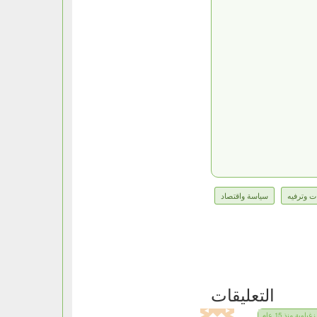
ت وترفيه
سياسة واقتصاد
التعليقات
زغباوية منذ 15 عام