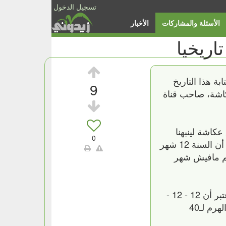
تسجيل الدخول
الأسئلة والمشاركات
الأخبار
ابة هذا التاريخ
9
ي البحر توفيق عكاشة، صاحب قناة
كاشة لينبهنا
0
ويؤكد بالفم المليان إن "13-13-2013" سيشهد حفلا ماسونيا هاما، وعندما فاجئه مخرج البرنامج عبر الإيربيث، أن السنة 12 شهر
الكم مافيش شهر
ثم تدارك وأكد إن هناك 13 يوما و13 ليلة و13 حفلة، في عام 2013 ستكون التحدي الأعظم.. الأعظم، بينما اعتبر أن 12 - 12 -
2012 "مش قد كدا يعني" من وجهة نظره، وأنها لا تدفع الماسونيين لتوصيل تذكرة الحفلة المرتقبة عند سفح الهرم لـ40