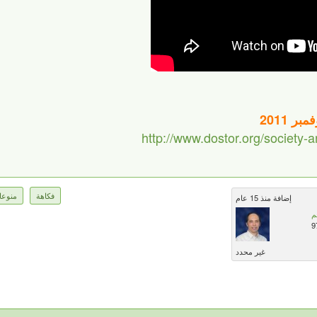
http://www.dostor.org/society
فكاهة
منوعا
إضافة منذ 15 عام
م
9
غير محدد