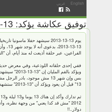
English
عربي
توفيق عكاشة يؤكد: 13-13-2013 سيشهد حفلا ماسونيا تاريخيا
يوم 13-13-2013 سيشهد حفلا ماسون
الفراعين، عبر حلقة أذيعت له منذ أيام، أن "الناس اللي ماسكين الـ12
ففي إحدى حلقاته اللوذعية، وفي معرض حديثه 
بس وإن شهر 13 مش موجود، بادر ا
13" قبل أن يعود ويؤكد أن "13-2013" ستشهد هذا الحفل، دون أن يوضح ماذا يقصد بـ13 الأخيرة دي.
دولار..!!