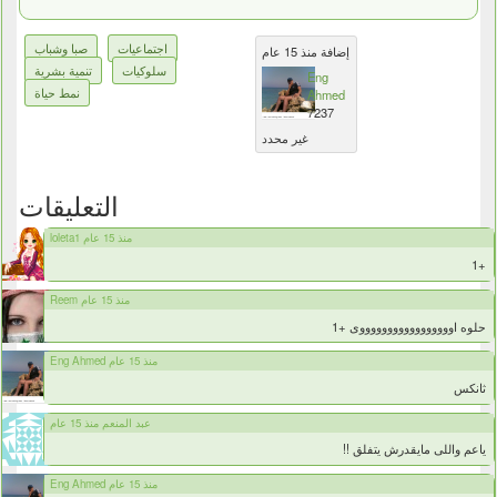
اجتماعيات
صبا وشباب
إضافة منذ 15 عام
سلوكيات
تنمية بشرية
Eng
نمط حياة
Ahmed
7237
غير محدد
التعليقات
loleta1 منذ 15 عام
+1
Reem منذ 15 عام
حلوه اوووووووووووووووووى +1
Eng Ahmed منذ 15 عام
ثانكس
عبد المنعم منذ 15 عام
ياعم واللى مايقدرش يتفلق !!
Eng Ahmed منذ 15 عام