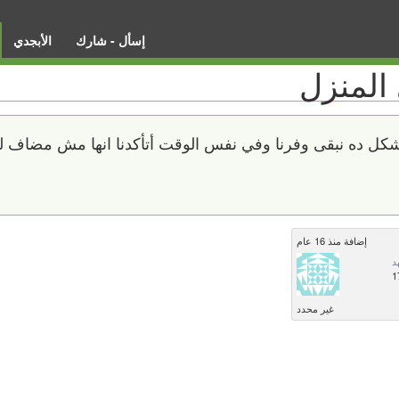
إسأل - شارك
الأبجدي
المنزل
شكل ده نبقى وفرنا وفي نفس الوقت أتأكدنا انها مش مضاف ليه
إضافة منذ 16 عام
د
1
غير محدد