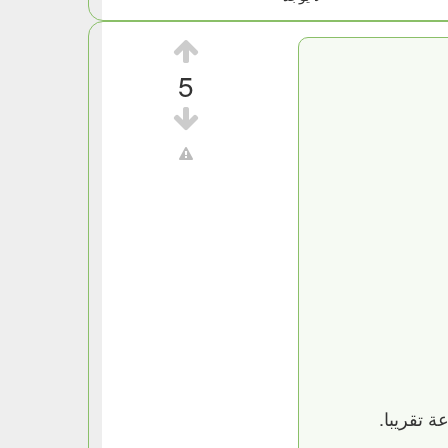
5
 تقريبا.