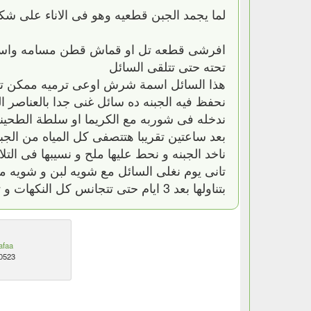
لما يجمد الجبن قطعيه وهو فى الاناء على ش
افرشى قطعه تل او قماش قطن مسامه واسعه ا
تحته حتى تتلقى السائل
هذا السائل اسمة شرش اوعى ترميه ممكن تع
نحفظ فيه الجبنه ده سائل غنى جدا بالعناصر 
ندخله فى شوربه مع الكريما او سلطة الطحينة
بعد ساعتين تقريبا هتتصفى كل المياه من الجبن
ناخد الجبنه و نحط عليها ملح و نسيبها فى التل
تانى يوم نغلى السائل مع شويه لبن و شويه 
بتناولها بعد 3 ايام حتى تتجانس كل النكهات و تكتسب من الفلفل طعمه الجميل
afaa
0523