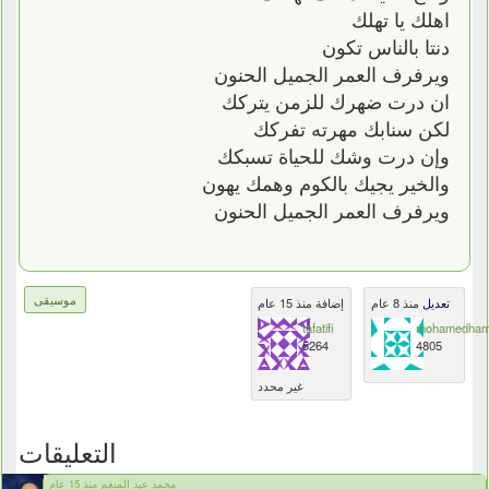
اهلك يا تهلك
دنتا بالناس تكون
ويرفرف العمر الجميل الحنون
ان درت ضهرك للزمن يتركك
لكن سنابك مهرته تفركك
وإن درت وشك للحياة تسبكك
والخير يجيك بالكوم وهمك يهون
ويرفرف العمر الجميل الحنون
موسيقى
تعديل
منذ 8 عام
إضافة منذ 15 عام
tafatifi
mohamedham
5264
4805
غير محدد
التعليقات
محمد عبد المنعم منذ 15 عام