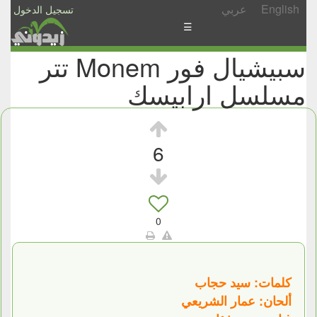
English
عربي
تسجيل الدخول
☰
سبيشيال فور Monem تتر
الأخبار
مسلسل ارابيسك
الأسئلة
والمشاركات
الأبجدي
6
إسأل
-
شارك
0
كلمات: سيد حجاب
ألحان: عمار الشريعي