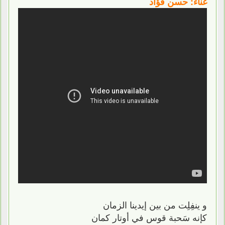
غناء: حسن فؤاد
و ينفِلِت من بين إيدينا الزمان
كإنه سَحبة قوس في أوتار كمان