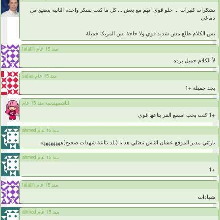
تشكرات كثيرات ... حلو قوي انهم مع بعض ... كل ما كنت بفتكر واحدة الثانية بتضيع من
دماغي
بس الكلام طلع مش شديد قوي ولا حاجة بس المزيكا جميلة
tafatifi منذ 15 عام
لأ الكلام جميل برده
safaa منذ 15 عام
بجد جميلة +1
الباشمهندسة منذ 15 عام
+1 كنت بحب اسمع التتر بتاعها قوي
ahmed منذ 15 عام
يارتني مدير الموقع عشان الناس تبعتلي هدايا (بلد بتاعة شهدات صحيح)ههههههههه
ahmed منذ 15 عام
+1
tafatifi منذ 15 عام
شهادات
ahmed منذ 15 عام