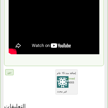
دين
إضافة منذ 15 عام
ahmed
14003
غير محدد
التعليقات