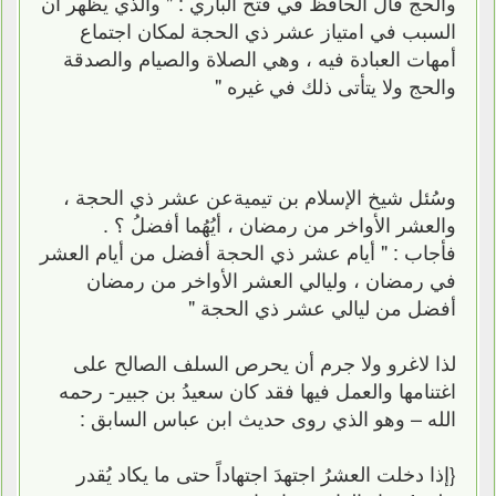
والحج قال الحافظ في فتح الباري : " والذي يظهر أن
السبب في امتياز عشر ذي الحجة لمكان اجتماع
أمهات العبادة فيه ، وهي الصلاة والصيام والصدقة
والحج ولا يتأتى ذلك في غيره "
وسُئل شيخ الإسلام بن تيميةعن عشر ذي الحجة ،
والعشر الأواخر من رمضان ، أيُهُما أفضلُ ؟ .
فأجاب : " أيام عشر ذي الحجة أفضل من أيام العشر
في رمضان ، وليالي العشر الأواخر من رمضان
أفضل من ليالي عشر ذي الحجة "
لذا لاغرو ولا جرم أن يحرص السلف الصالح على
اغتنامها والعمل فيها فقد كان سعيدُ بن جبير- رحمه
الله – وهو الذي روى حديث ابن عباس السابق :
{إذا دخلت العشرُ اجتهدَ اجتهاداً حتى ما يكاد يُقدر