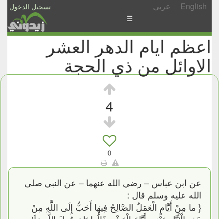
English
عربي
تسجيل الدخول
☰
اعظم ايام الدهر العشر
الأخبار
الاوائل من ذي الحجة
الأسئلة
والمشاركات
الأبجدي
4
إسأل
-
شارك
0
عن ابن عباس – رضي الله عنهما – عن النبي صلى
الله عليه وسلم قال :
{ ما مِنْ أَيَّامٍ الْعَمَلُ الصَّالِحُ فِيهَا أَحَبُّ إِلَى اللَّهِ مِنْ
هَذِهِ الْأَيَّامِ يَعْنِي أَيَّامَ الْعَشْرِ قَالُوا يَا رَسُولَ اللَّهِ وَلَا