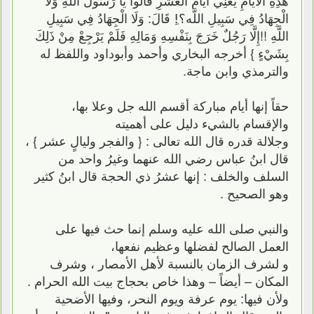
الْجِهَادُ فِي سَبِيلِ اللَّه؟!ِ قَالَ: وَلَا الْجِهَادُ فِي سَبِيلِ
اللَّهِ !!إِلَّا رَجُلٌ خَرَجَ بِنَفْسِهِ وَمَالِهِ فَلَمْ يَرْجِعْ مِنْ ذَلِكَ
بِشَيْءٍ } أخرجه البخاري وأحمد وأبوداود واللفظ له
والترمذي وابن ماجة.
حقاً إنها أيام مباركة أقسم الله جل وعلا بها،
والإقسام بالشيء دليل على أهميته
وجلالة قدره قال الله تعالى : { والفجر وليالٍ عشر } ،
قال ابنُ عباس رضي الله عنهما وغيرُ واحد من
السلف والخلف : إنها عشرُ ذي الحجة قال ابنُ كثير
وهو الصحيح .
والنبي صلى الله عليه وسلم إنما حث فيها على
العمل الصالح لفضلها وعظيم نفعها،
و لشرف الزمان بالنسبة لأهل الأمصار ، وشرف
المكان – أيضاً – وهذا خاص بحجاج بيت الله الحرام .
ولأن فيها: يوم عرفة ويوم النحر، وفيها الأضحية