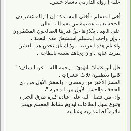
عليه } رواه الدارمي بإسناد حسن.
أخي المسلم - أختي المسلمة : إن إدراك عشر ذي
الحجة نعمة عظيمة من نعم الله تعالى
على العبد ، يَقْدُرُها حقَّ قدرها الصالحون المشَمِّرون
، وإن واجب المسلم استشعارُ هذه النعمة ،
واغتنام هذه الفرصة ، وذلك بأن يخص هذا العشرَ
بمزيد عناية ، وأن يجاهد نفسه بالطاعة ،
قال أبو عثمانَ النهديُ – رحمه الله – عن السلف: "
كانوا يعظمون ثلاثَ عشراتٍ :
العشرَ الأخيرَ من رمضان ، والعشرَ الأول من ذي
الحجة ، والعشرَ الأول من المحرم "،
وإن من فضل الله على عباده كثرة طرق الخير ،
وتنوع سبل الطاعات ليدوم نشاط المسلم ويبقى
ملازماً لطاعة ربه وعبادته.