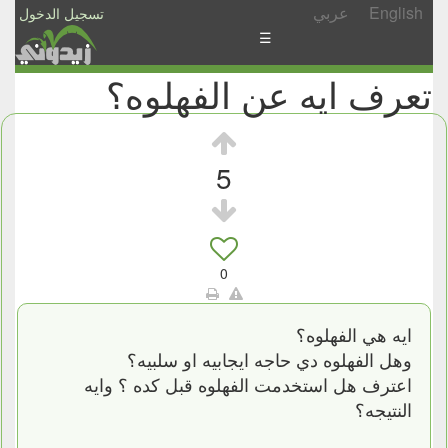
English
عربي
تسجيل الدخول
☰
تعرف ايه عن الفهلوه؟
الأخبار
الأسئلة
والمشاركات
5
الأبجدي
إسأل
-
0
شارك
ايه هي الفهلوه؟
وهل الفهلوه دي حاجه ايجابيه او سلبيه؟
اعترف هل استخدمت الفهلوه قبل كده ؟ وايه
النتيجه؟