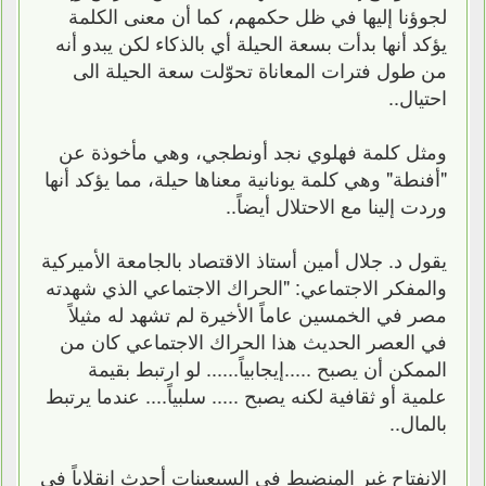
لجوؤنا إليها في ظل حكمهم، كما أن معنى الكلمة
يؤكد أنها بدأت بسعة الحيلة أي بالذكاء لكن يبدو أنه
من طول فترات المعاناة تحوّلت سعة الحيلة الى
احتيال..
ومثل كلمة فهلوي نجد أونطجي، وهي مأخوذة عن
"أفنطة" وهي كلمة يونانية معناها حيلة، مما يؤكد أنها
وردت إلينا مع الاحتلال أيضاً..
يقول د. جلال أمين أستاذ الاقتصاد بالجامعة الأميركية
والمفكر الاجتماعي: "الحراك الاجتماعي الذي شهدته
مصر في الخمسين عاماً الأخيرة لم تشهد له مثيلاً
في العصر الحديث هذا الحراك الاجتماعي كان من
الممكن أن يصبح .....إيجابياً...... لو ارتبط بقيمة
علمية أو ثقافية لكنه يصبح ..... سلبياً.... عندما يرتبط
بالمال..
الانفتاح غير المنضبط في السبعينات أحدث انقلاباً في