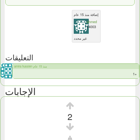
إضافة منذ 15 عام
ahmed
14003
غير محدد
التعليقات
amira hussien منذ 15 عام
+1
الإجابات
2