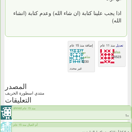
اذا يجب علينا كتابة (ان شاء الله) وعدم كتابة (انشاء
الله)
تعديل
منذ 11 عام
إضافة منذ 15 عام
safaa
مها
50523
شاهين
4230
غير محدد
المصدر
منتدي اسطورة الخريف
التعليقات
ahmed منذ 15 عام
+1
أم العيال منذ 15 عام
فعلا كنا أحيانا كتيرة بنكتبها بالغباوة دي