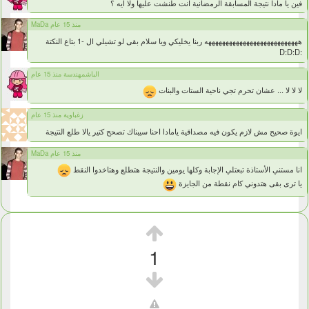
فين يا مادا نتيجة المسابقة الرمضانية انت طنشت عليها ولا ايه ؟
MaDa منذ 15 عام
هههههههههههههههههههههههههههه ربنا يخليكي ويا سلام بقى لو تشيلي ال -1 بتاع النكتة
:D:D:D
الباشمهندسة منذ 15 عام
لا لا لا ... عشان تحرم تجي ناحية الستات والبنات
زغباوية منذ 15 عام
ايوة صحيح مش لازم يكون فيه مصداقية يامادا احنا سيبناك تصحح كتير يالا طلع النتيجة
MaDa منذ 15 عام
انا مستني الأستاذة تبعتلي الإجابة وكلها يومين والنتيجة هتطلع وهتاخدوا النقط
يا ترى بقى هتدوني كام نقطة من الجايزة
1