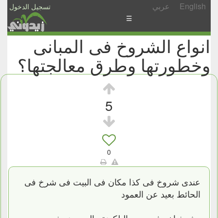
English
عربي
تسجيل الدخول
☰
انواع الشروخ فى المبانى
الأخبار
وخطورتها وطرق معالجتها؟
الأسئلة
والمشاركات
الأبجدي
5
إسأل
-
شارك
0
عندى شروخ فى كذا مكان فى البيت فى شرخ فى
الحائط بعيد عن العمود
وشرخ اخر فى سور البلكونة والسور نصفه حديد