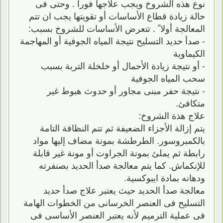
نوع هذه الشروخ ويجب علاجها فوراً . وحتى فى
حالة زيادة قطاع الأساسات أو تقويتها يجب ان تتم
المعالجة أولا ً . تتعرض الأساسات للشروخ بسبب:
- صدأ حديد التسليح نتيجة المياه الجوفية أو المهاجمة
الكيماوية
- أو نتيجة زيادة الأحمال أو خلخلة التربة بسبب
سحب المياه الجوفية
- نتيجة حفر مبنى مجاور أو حدوث هبوط غير
متكافئ.
علاج هذة الشروخ:
يتم إزالة الأجزاء الضعيفة ثم تتم النظافة التامة
بالكمبروسور. الطرطشة بمونة مضاف إليها مواد
رابطة ثم يملئ بمونة الجراوت أو مونة غير قابلة
للإنكماش. كما يتم معالجة صدأ الحديد بصنفرته
ودهانه بمادة ايبوكسية.
معالجة صدأ الحديد حيث يعتبر علاج صدأ حديد
التسليح فى العنصر الخرسانى من الخطوات الهامة
فى عملية الترميم لأنه يعتبر العنصر الأساسى فى