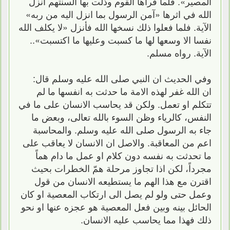
المصير». فلما قرأها القوم وذلت بها السنتهم انزل
الله في اثرها «آمن الرسول بما انزل اليه من ربه»
الآية. فلما فعلوا ذلك نسخها الله فأنزل «لا يكلف الله
نفسا الا وسعها لها ما كسبت وعليها ما اكتسبت»..
الآية. رواه مسلم.
وفي الحديث ان النبي صلى الله عليه وسلم قال:
ان الله غفر لهذه الامة ما حدثت به انفسها ما لم
تتكلم او تعمل. ولكن قد يحاسب الانسان على ما في
النفس، كالرياء وظن السوء بالله تعالى، وبعض ما
جاء به الرسول صلى الله عليه وسلم. والمحاسبة
اعم من المعاقبة. والاصل ان الانسان لا يعاقب على
ما تحدثت به نفسه دون كلام او عمل ما دام هماً
مجرداً، لكن اذا تجاوز مرحلة همّ الخطرات بحيث
اقترن مع هذا الهم ما يستطيعه الانسان من قول
وعمل حتى ولو لم يصل الى ارتكاب المعصية او كان
الحائل بينه وبين فعل المعصية هو عجزه عنها او نحو
ذلك فهذا مما يحاسب عليه الانسان.