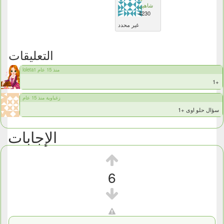
شاهين
4230
غير محدد
التعليقات
loleta1 منذ 15 عام
+1
زغباوية منذ 15 عام
سؤال حلو اوى +1
الإجابات
6