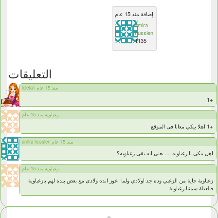
إضافة منذ 15 عام
amira
hussien
1135
التعليقات
loleta1 منذ 15 عام
+1
زغباوية منذ 15 عام
+1 اهلا بيكي معانا فى الموقع
amira hussien منذ 15 عام
اهل بيكى يا زغباويه .... يعنى ايه بقى زغباويه؟
زغباوية منذ 15 عام
زغباوية جاية من الزغبي وده جد اولادي ولما اعوز انده ولادى مع بعض بنده لهم يازغباوية
فالعيلة سمتنا زغباوية