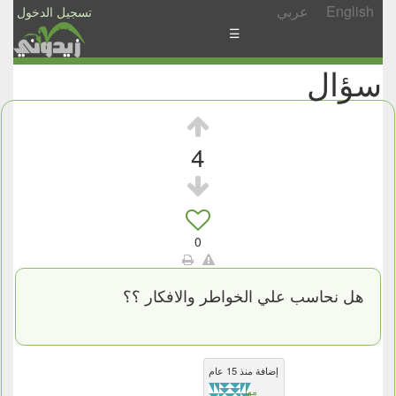
English
عربي
تسجيل الدخول
☰
سؤال
الأخبار
الأسئلة
والمشاركات
4
الأبجدي
إسأل
-
0
شارك
هل نحاسب علي الخواطر والافكار ؟؟
إضافة منذ 15 عام
مها