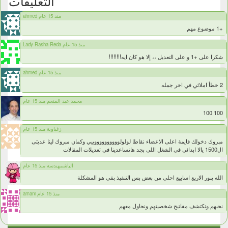
التعليقات
ahmed منذ 15 عام
+1 موضوع مهم
Lady Rasha Reda منذ 15 عام
شكرا على +1 و على التعديل ،، إلا هو كان ايه!!!!!!!!
ahmed منذ 15 عام
2 خطأ املائي في اخر جمله
محمد عبد المنعم منذ 15 عام
100 100
زغباوية منذ 15 عام
مبروك دخولك قايمة اعلى الاعضاء نقاطا لولولووووووووووييي وكمان مبروك لينا عديتى
ال1500 يالا ابدائي في الشغل اللى بجد هاتساعدينا في تعديلات المقالات
الباشمهندسة منذ 15 عام
الله ينور الاربع اسابيع احلي من بعض بس التنفيذ بقي هو المشكلة
amani منذ 15 عام
نحبهم ونكتشف مفاتيح شخصيتهم ونحاول معهم