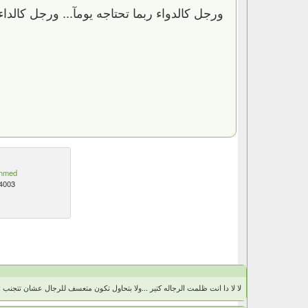
ورجل كالدواء ربما تحتاجه يومآ... ورجل كالداء 
hmed
4003
لا لا دا انت ظلمت الرجاله كتير ...ولا بتحاول تكون متعسف للرجال عشان تتجنب الا