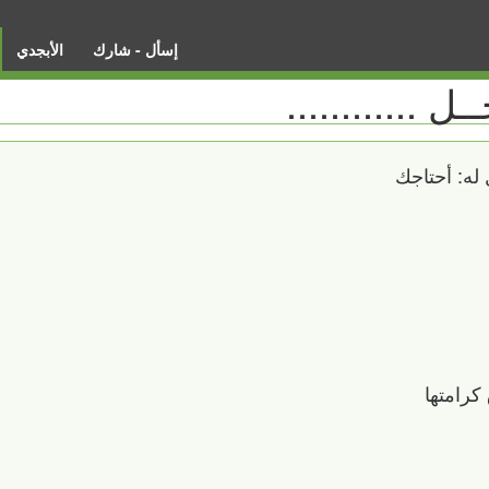
إسأل - شارك
الأبجدي
ـل ............
له: أحتاجك
كرامتها