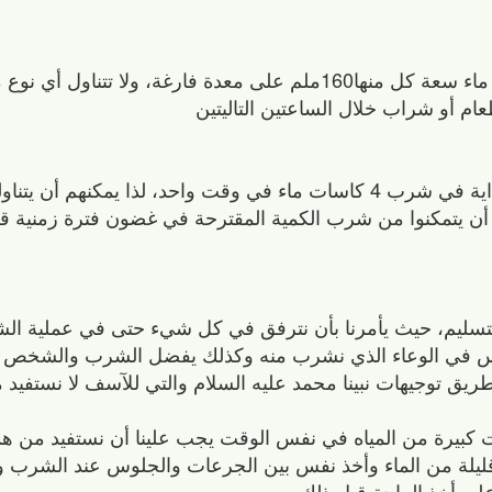
استيقظ مبكراً صباح كل يوم وتناول 4 كاسات ماء سعة كل منها160ملم على معدة فارغة، ولا 
وقد يواجه المرضى والمسنون صعوبة في البداية في شرب 4 كاسات ماء في وقت واحد، لذا يمك
لى أن يتمكنوا من شرب الكمية المقترحة في غضون فترة زمنية ق
التسليم، حيث يأمرنا بأن نترفق في كل شيء حتى في عملية ال
س في الوعاء الذي نشرب منه وكذلك يفضل الشرب والشخص 
يق توجيهات نبينا محمد عليه السلام والتي للآسف لا نستفيد منه
 كبيرة من المياه في نفس الوقت يجب علينا أن نستفيد من هذ
يلة من الماء وأخذ نفس بين الجرعات والجلوس عند الشرب 
ليه أخذ الراحة قبل ذلك.