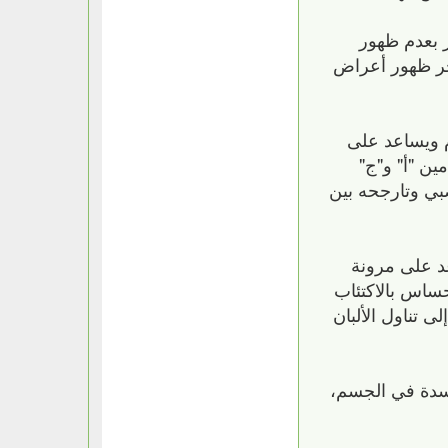
ز بعدم ظهور
خر ظهور أعراض
م ويساعد على
مين "أ" و"ج"
بي وتارجحه بين
عد على مرونة
حساس بالاكتئاب
 تناول الألبان
الأوميجا 3" الضرورية لمقاومة الأكسدة في الجسم،