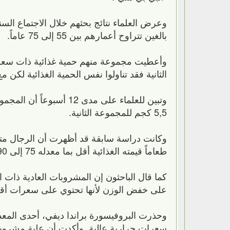
وعرض العلماء نتائج بحثهم خلال الاجتماع الس
بالغين تتراوح أعمارهم بين 55 إلى 75 عاماً.
وأعطيت مجموعة منهم حمية غذائية ذات سعر
الثانية فقد تناولوا نفس الحمية الغذائية لكن
وتبين للعلماء على مدى 
5,5 كجم للمجموعة الثانية.
وكانت دراسة سابقة قد أظهرت أن الرجال مت
طعاماً قيمته الغذائية أقل بما معدله 75 إلى 90 سعرة حرارية في كل وجبة.
كما قال الباحثون إن المشروبات العادية ذات 
على خفض الوزن لأنها تحتوي على سعرات أق
وحذرت البروفيسورة براندا ديفي، أحدى المعدا
سعرات حرارية عالية. وأكدت أن علبة مشرو