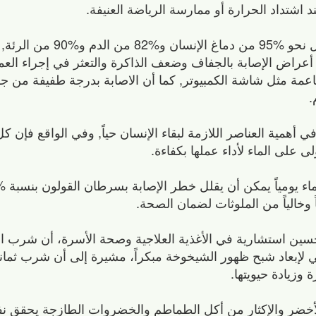
د اشتداد الحرارة أو ممارسة الرياضة العنيفة.
وقد أكدت العديد من الدراسات أن الماء يشكل نحو ‏95%
جسم بنسبة ‏2%‏ فقط لظهور أعراض الإصابة بالجفاف وضعف الذاكرة والتعثر في إجراء 
مة مثل شاشة الكمبيوتر‏,‏ كما أن الاصابة بدرجة طفيفة من 
.
ي أهمية العناصر اللازمة لبقاء الإنسان حياً‏,‏ وفي الواقع فإن ك
 على الماء لأداء عملها بكفاءة.
سين استشارية في الأغذية العلاجية وصحة الأسرة، أن شرب الما
لي لإبعاد شبح ظهور الشيخوخة مبكراً، مشيرة إلى أن شرب ثما
وزيادة حيويتها.
خضر والإكثار من أكل الطماطم والخضروات الطازجة يحقق ن