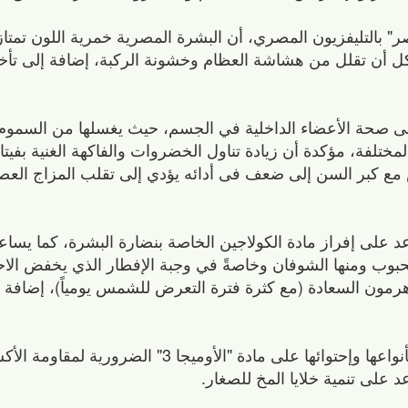
" بالتليفزيون المصري، أن البشرة المصرية خمرية اللون تمتا
أكل أن تقلل من هشاشة العظام وخشونة الركبة، إضافة إلى تأ
ً فى صحة الأعضاء الداخلية في الجسم، حيث يغسلها من السمو
لمختلفة، مؤكدة أن زيادة تناول الخضروات والفاكهة الغنية بفيتا
مع كبر السن إلى ضعف فى أدائه يؤدي إلى تقلب المزاج العص
د على إفراز مادة الكولاجين الخاصة بنضارة البشرة، كما يسا
حبوب ومنها الشوفان وخاصةً في وجبة الإفطار الذي يخفض الا
مون السعادة (مع كثرة فترة التعرض للشمس يومياً)، إضافة إلى
كما نصحت بأهمية الإكثار من تناول الأسماك بأنواعها وإحتوائها على مادة "
 على تنمية خلايا المخ للصغار.