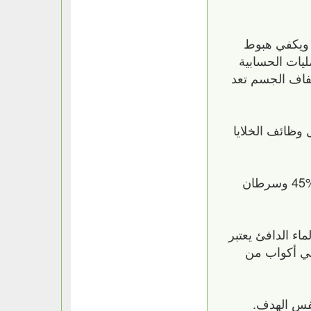
‏ من دماغ الإنسان و‏82%‏ من الدم و‏90%‏ من الرئة‏,‏ ويكفي هبوط
العمليات الحسابية
جفاف الجسم تعد
ل وظائف الخلايا
وأوضح الباحثون أن شرب ثمانية أكواب من الماء يومياً يمكن أن يقلل خطر الإصابة بسرطان القولون بنسبة‏ 45%‏ وسرطان
ء الدافئ يعتبر
ني أكواب من
فس الهدف.