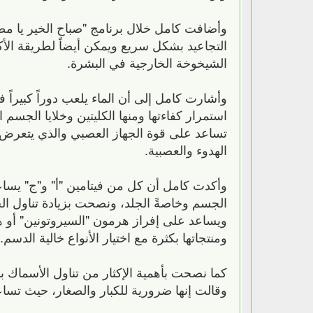
وأضافت كامل خلال برنامج "صباح الخير يا مصر
التجاعيد بشكل سريع ويمكن أيضاً لطريقة ال
الشيخوخة الخارجية في البشرة.
وأشارت كامل إلى أن الماء يلعب دوراً كبيرا
استمرار كفاءتها ومنها الكليتين وخلايا الجسم ا
تساعد على قوة الجهاز العصبي والذي يتعرض 
الهدوء والعصبية.
وأكدت كامل أن كل من فيتامين "أ" و"ج" يساع
الجسم وخاصةً الجلد، ونصحت بزيادة تناول ال
ويساعد على إفراز هرمون "السيروتونين" أو هر
ومنتجاتها بكثرة مع اختيار الأنواع خالية الدسم.
وقالت إنها ضرورية للكبار والصغار، حيث تساعد