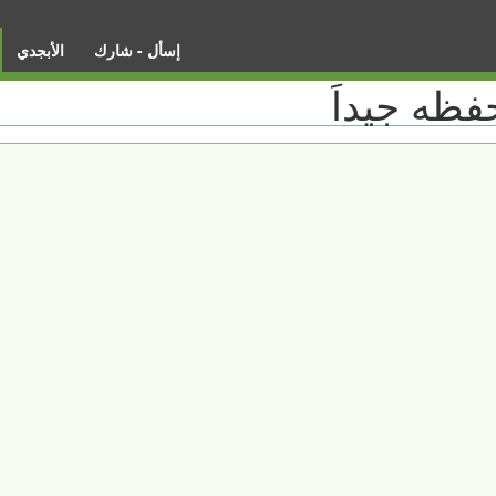
إسأل - شارك
الأبجدي
فظه جيداَ