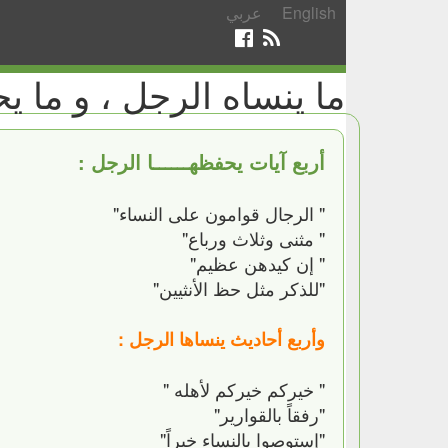
English
عربي
ما ينساه الرجل ، و ما يح
أربع آيات يحفظهــــــا الرجل :
" الرجال قوامون على النساء"
" مثنى وثلاث ورباع"
" إن كيدهن عظيم"
"للذكر مثل حظ الأنثيين"
وأربع أحاديث ينساها الرجل :
" خيركم خيركم لأهله "
"رفقاً بالقوارير"
"إستوصوا بالنساء خيراً"