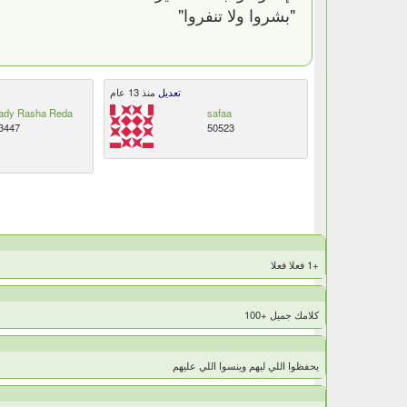
"بشروا ولا تنفروا"
تعديل
منذ 13 عام
ady Rasha Reda
safaa
3447
50523
+1 فعلا فعلا
كلامك جميل +100
يحفظوا اللي ليهم وينسوا اللي عليهم