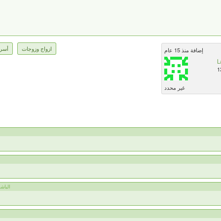
ازواج وزوجات
أسرة
إضافة منذ 15 عام
L
1
غير محدد
الباشمه