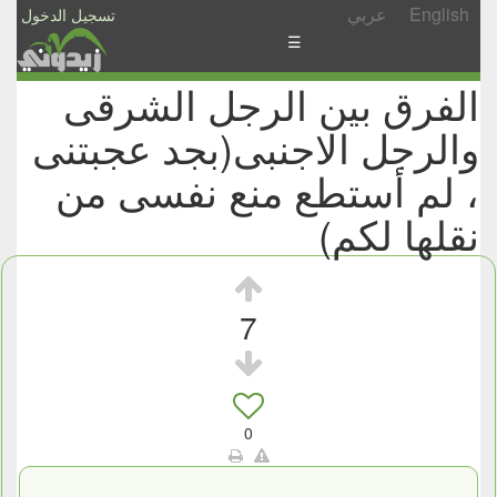
English
عربي
تسجيل الدخول
☰
الفرق بين الرجل الشرقى
الأخبار
والرجل الاجنبى(بجد عجبتنى
الأسئلة
والمشاركات
، لم أستطع منع نفسى من
الأبجدي
نقلها لكم)
إسأل
-
شارك
7
0