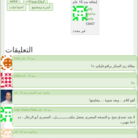
ازواج وزوجات
فكاهة
إضافة منذ 15 عام
أسرة ومجتمع
اجتماعيات
Lady
Rasha
Reda
13447
غير محدد
التعليقات
maro منذ 15 عام
مقالة زى السكر برافوعليكئ +1
safaa منذ 15 عام
+1
محمد عبد المنعم منذ 15 عام
أهو كلام ... وبعد شوية ... بيفلسع!
Lady Rasha Reda منذ 15 عام
لا بجد تصدق صح، و النسخه المصرى يفضل مكمــــــــــــــل،، المصرى أبو الرجال ، ده
احنا بنهزر،،
زغباوية منذ 15 عام