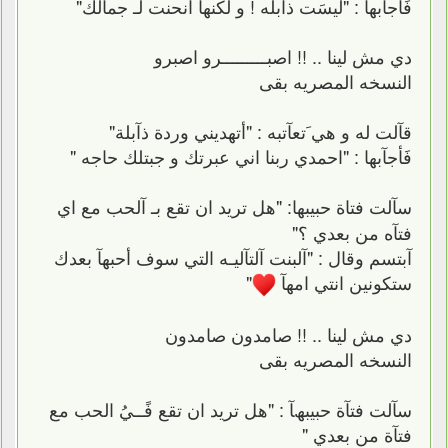
فَأجآبها : "ليسَت ذآبله ! و لكنهآ انحنت لـ جمآلك"
دي مش لينا .. !! اصبـــــــــرو اصبرو
النسخه المصريه بقى
قآلت له و ھي َتعآتبه : "أتھديني وردة ذآبلة"
فَأجآبها : "احمدي ربنا اني عبرتك و جبتلك حاجه "
سآلت فتاة حبيبها: "هل تريد ان تقع بـ آلحب مع اي
فتآه من بعدي ؟"
آبتسم وقال : "آلبنت آلتآليـه التي سوف أحبهآ بعدك
ستكونين انتي امهآ
"
دي مش لينا .. !! صامدون صامدون
النسخه المصريه بقى
سآلت فتآة حبيبھﺂ : "ھل تريد ان تقع فًــيُ الحب مع
فتآة من بعدي "