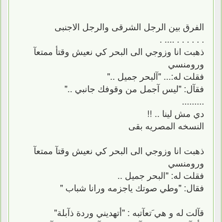
الفرق بين الرجل الشرقى والرجل الاجنبى
. . . . . . .... .
ذهبت انا وزوجي الى البحر كي نعيش وقتأ ممتعآ
ورومنسي
فقلت له:... "آلبحر جميل .."
فقآل: "ليس آجمل من وقوفك جانبي .."
.........
دي مش لينا .. !!
النسخه المصريه بقى
ذهبت انا وزوجي الى البحر كي نعيش وقتآ ممتعآ
ورومنسي
فقلت له: "البحر جميل ..
فقال: "وطي صوتك ياجزمه ورانا شباب "
قآلت له و ھي َتعآتبه : "أتھديني وردة ذآبلة"