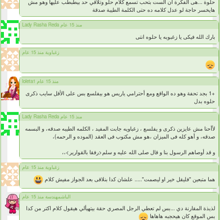
حلوة ...هى الفكرة ان الست بتحب تسمع كلام حلو وتلاقي حد بيطبطب عليها وهو مش
هايخسر حاجة لو عدل كلامه ده حتى الكلمة الطيبة صدقة
Lady Rasha Reda منذ 15 عام
بارك الله فيكى يا زغبوبه يا حلوه انتى
زغباوية منذ 15 عام
loleta1 منذ 15 عام
+1 بجد تحفة وهو ده الواقع ومع أحترامي ياريس هو بيفلسع بس على الأقل سايب ذكرى
حلوه بدل
Lady Rasha Reda منذ 15 عام
لأأحنا مش عايزين ذكرى و يفلسع ، زغباويه جابت المفيد ، الكلمه الطيبه صدقه، و البسمه
صدقه، و أهو كله فى الميزان ،هو مش مكتوب فى العقد (الموده و الرحمه)،
و قد أوصاهم الرسول بنا و قال صلى الله عليه و سلم<رفقا بالقوارير>،،
زغباوية منذ 15 عام
هما متبعين "فليقل خير او ليصمت"..... علشان كدا بنلاقى بعد الجواز مفيش كلام
الباشمهندسة منذ 15 عام
لذيذة المقارنة دي ...بس لم تعطي الرجل المصري حقة بيتهيألي هيقول كلام اكتر من كدا
بس الموقع كان هيحجبه هاهاها