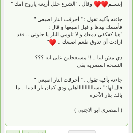
إبتسـم
وقآل : "الشرع حلل أربعه ياروح امك "
جاءته بآكيه تقول : " أحرقت النار اصبعي "
فأمسك بيدهآ و قبل اصبعهآ و قال :
"هيا كفكفي دمعك و لا تلومي النار يا حلوتي .. فقد
ارادت أن تذوق طعم اصبعك ..
"
دي مش لينا .. !! مستعجلين على ايه ؟؟؟
النسخه المصريه بقى
جاءته بآكيه تقول : " أحرقت النار اصبعي "
قال لها: " تستاااااااااااهلي ودي كمان نار الدنيا .. ما
بالك بنار الآخره
( المصرى ابو الاجنبى )