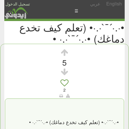
English
عربي
تسجيل الدخول
☰
•·.·´¯`·.·• (تعلم كيف تخدع
الأخبار
دماغك) •·.·´¯`·.· •
الأسئلة
والمشاركات
الأبجدي
5
إسأل
-
شارك
2
•·.·´¯`·.·• (تعلم كيف تخدع دماغك) •·.·´¯`·.· •