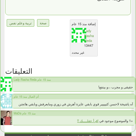
صحة
تربية وعلم نفس
إضافة منذ 15 عام
Lady
Rasha
Reda
13447
غير محدد
التعليقات
Lady Rasha Reda منذ 15 عام
حقيقى و مجرب ،،و بينفع!
أم العيال منذ 15 عام
آه ياشيخة لاحسن كتييييير قوي بابقي عايزة أهرش في زوري ومابعرفش وبابقي هاتجنن
MaDa منذ 15 عام
+1 والموضوع موجود في
اقرأ عقلـــــك !!