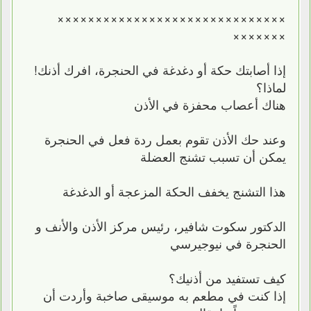
××××××××××××××××××××××××××××××​
×××××××
إذا أصابتك حكة أو دغدغة في الحنجرة، افرك أذنك!
لماذا؟
هناك أعصاب محفزة في الأذن
وعند حك الأذن تقوم بعمل ردة فعل في الحنجرة
يمكن أن تسبب تشنج العضلة
هذا التشنج يخفف الحكة المزعجة أو الدغدغة
الدكتور سكوت شافير، رئيس مركز الأذن والأنف و
الحنجرة في نيوجيرسي
كيف تستفيد من أذنيك؟
إذا كنت في مطعم به موسيقى صاخبة وأردت أن