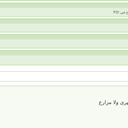
ي :P:D
رى ولا مزارع