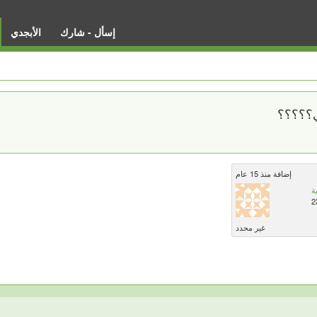
إسأل - شارك
الأبجدي
ي؟؟؟؟؟
إضافة منذ 15 عام
ة
2
غير محدد