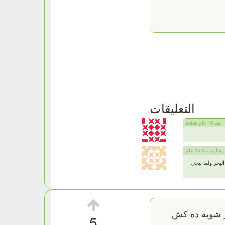
التعليقات
safaa منذ 15 عام
زغباوية منذ 15 عام
بحر ولما تيجي
مر شوية ده كش
5