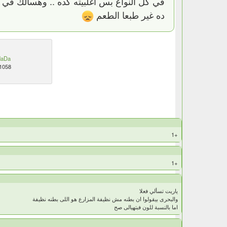
في كل النواع بس أغلبيته كده .. وهسألك ف
ده غير طبعا الطعم
aDa
1058
+1
+1
ياريت تسألي فعلا
والبحرى بيقولوا ان بطنه مش نظيفة المزارع هو اللى بطنه نظيفة
اما بالنسبة للون فبتهيالى صح