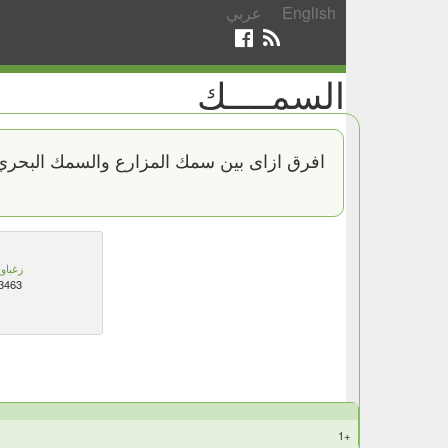
English
عربي
السمــــك
افرق ازاى بين سمك المزارع والسمك البحر
زغباوي
3463
+1