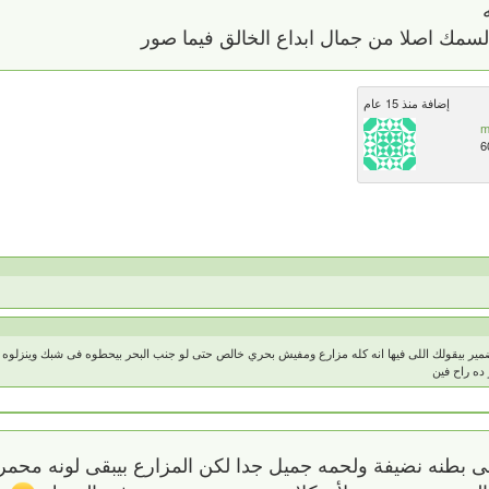
سمك اصلا من جمال ابداع الخالق فيما صور
إضافة منذ 15 عام
m
6
مير بيقولك اللى فيها انه كله مزارع ومفيش بحري خالص حتى لو جنب البحر بيحطوه فى شبك وينزلوه ال
ه راح فين
بقى بطنه نضيفة ولحمه جميل جدا لكن المزارع بيبقى لونه مح