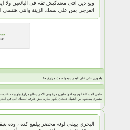
وبع دين انتى معندكيش ثقة فى البائعين ولا ايه
اتفرجى بس على سمك الزينة وانتى هتنسى ال
ora
041
يامورى حتى على البحر بيبيعوا سمك مزارع +1
ماهي المشكلة انهم بيحلفوا مليون مرة وفى الاخر بيطلع مزارع ولو واحد عنده ض
تشترى يطلعوه من الشبك علشان يكون طازة مش عارفة السمك اللى في البحر د
البحري بيبقى لونه مخضر بيلمع كده ، وده بت