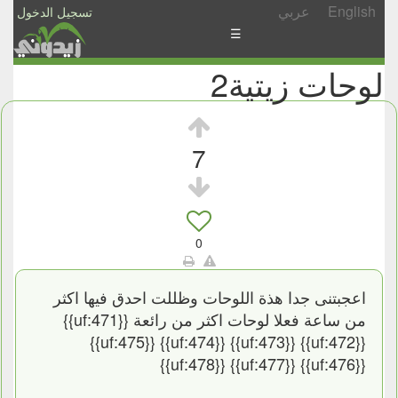
English
عربي
تسجيل الدخول
☰
لوحات زيتية2
الأخبار
الأسئلة
والمشاركات
7
الأبجدي
إسأل
-
0
شارك
اعجبتنى جدا هذة اللوحات وظللت احدق فيها اكثر
من ساعة فعلا لوحات اكثر من رائعة {{uf:471}}
{{uf:472}} {{uf:473}} {{uf:474}} {{uf:475}}
{{uf:476}} {{uf:477}} {{uf:478}}