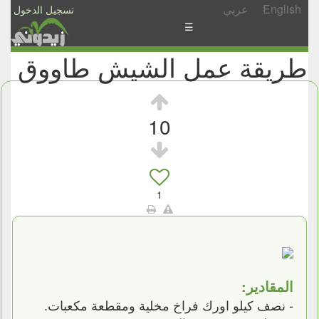
English
عربي
تسجيل الدخول
☰
طريقة عمل الشيش طاووق
الأخبار
الأسئلة
والمشاركات
10
الأبجدي
إسأل
-
1
شارك
المقادير:
- نصف كيلو اورك فراخ مخلية ومقطعة مكعبات.