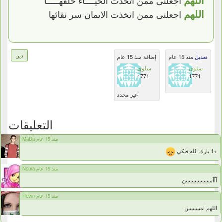
اللهم
اجعلنى ممن اتخذت الايمان سر نقائها
دين
تعديل
منذ 15 عام
إضافة منذ 15 عام
سلوى
سلوى
1771
1771
غير محدد
التعليقات
MaDa منذ 15 عام
+1 بارك الله فيكي
Noura منذ 15 عام
اّاّاّميييييييييييييييين
Reem منذ 15 عام
اللهم اميييييييين