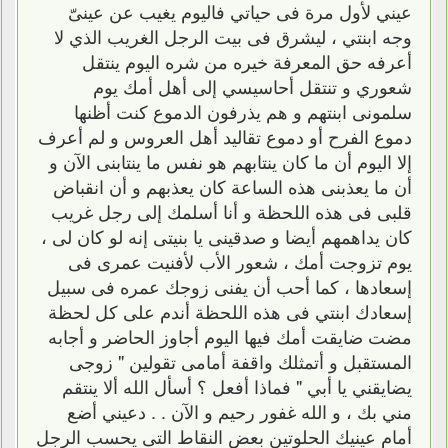
عيني لأول مرة فى حياتي فاليوم يغيب عن عينىّ
وجه ابنتي ، ليشرق فى بيت الرجل الغريب الذي لا
أعرفه حق المعرفة خيره من شره اليوم ينتقل
شعوري و تنتقل أحاسيسي إلى أهل أمك يوم
سلمونى ابنتهم و هم يذرفون الدموع كنت أظنها
دموع الفرح أو دموع تقاليد أهل العروس و لم أعرف
إلا اليوم أن ما كان ينتابهم هو نفس ما ينتابنى الآن و
أن ما يعذبنى هذه الساعة كان يعذبهم و أن انقباض
قلبى فى هذه اللحظة و أنا أسلمك إلى رجل غريب
كان يداهمهم أيضا و صدقينى يا بنيتى إنه لو كان لى ،
يوم تزوجت أمك ، شعور الأب لأفنيت عمرى فى
إسعادها ، كما أحب أن يفنى زوجك عمره فى سبيل
إسعادك ابنتي فى هذه اللحظة أندم على كل لحظة
مضت ضايقت أمك فيها اليوم أجاوز الحاضر و أجابه
المستقبل و أتمثلك واقفة أمامى تقولين " زوجى
يضايقني يا أبي " فماذا أفعل ؟ أسأل الله ألا ينتقم
مني بك ، و الله غفور رحيم و الآن . . دعيني أضع
أمام عينيك الحلوتين بعض النقاط التى يحسب الرجل