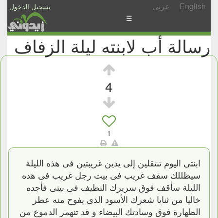
English
عربي
تسجيل الدخول
☰
رسالة أب لابنته ليلة الزفاف
الأخبار
الأسئلة
والمشاركات
4
الأبجدي
إسأل
-
1
شارك
ابنتي اليوم تنتقلين إلى يدين غريبتين فى هذه الليلة
سيظللك سقف غريب فى بيت رجل غريب فى هذه
الليلة سأقف فوق سريرك النظيف فى بيتى فأجده
خاليا من ثنايا شعرك الأسود الذى يفوح منه عطر
الطهارة فوق وسادتك البيضاء و قد تنهمر الدموع من