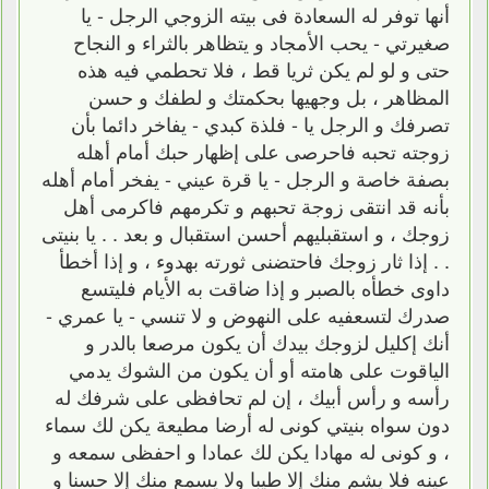
أنها توفر له السعادة فى بيته الزوجي الرجل - يا
صغيرتي - يحب الأمجاد و يتظاهر بالثراء و النجاح
حتى و لو لم يكن ثريا قط ، فلا تحطمي فيه هذه
المظاهر ، بل وجهيها بحكمتك و لطفك و حسن
تصرفك و الرجل يا - فلذة كبدي - يفاخر دائما بأن
زوجته تحبه فاحرصى على إظهار حبك أمام أهله
بصفة خاصة و الرجل - يا قرة عيني - يفخر أمام أهله
بأنه قد انتقى زوجة تحبهم و تكرمهم فاكرمى أهل
زوجك ، و استقبليهم أحسن استقبال و بعد . . يا بنيتى
. . إذا ثار زوجك فاحتضنى ثورته بهدوء ، و إذا أخطأ
داوى خطأه بالصبر و إذا ضاقت به الأيام فليتسع
صدرك لتسعفيه على النهوض و لا تنسي - يا عمري -
أنك إكليل لزوجك بيدك أن يكون مرصعا بالدر و
الياقوت على هامته أو أن يكون من الشوك يدمي
رأسه و رأس أبيك ، إن لم تحافظى على شرفك له
دون سواه بنيتي كونى له أرضا مطيعة يكن لك سماء
، و كونى له مهادا يكن لك عمادا و احفظى سمعه و
عينه فلا يشم منك إلا طيبا ولا يسمع منك إلا حسنا و