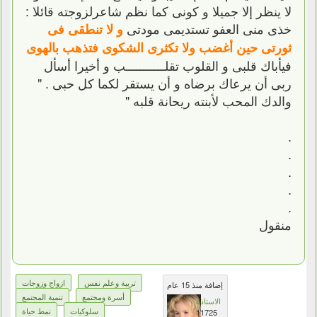
لا ينظر إلا جميلا و كونى كما نظم شاعرلزوجته قائلا :
خذى منى العفو تستديمى مودتى
و لا تنطقى فى
ثورتى حين أغضب ولا تكثرى الشكوى فتذهب بالهوى
فيأباك قلبى و القلوب تقلـــــــــــب و أخيرا أسأل
ربى أن يرعاك برضاه و أن يستقر لكما كل حبى . "
والدك المحب لأبنته ريحانة قلبه "
.
.
.
.
.
منقول
تربية وعلم نفس
ازواج وزوجات
إضافة منذ 15 عام
أسرة ومجتمع
تنمية المجتمع
الاستاذة
سلوكيات
نمط حياة
11725