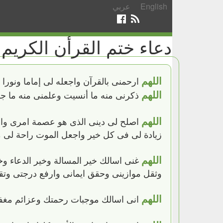
English
عربي
دعاء ختم القرأن الكريم
اللهم
ارحمنى بالقرآن واجعله لى إماما ونورا
اللهم
ذكرنى منه ما أنسيت وعلمنى منه ما جهلت
اللهم
اصلح لى دينى الذى هو عصمة امرى واصل
زيادة لى فى كل خير واجعل الموت راحة لى م
اللهم
غنى اسالك خير المسالة وخير الدعاء وخير
وثقل موازينى وحقق ايمانى وارفع درجتى وتقب
اللهم
انى اسالك موجبات رحمتك وعزائم مغفرتك