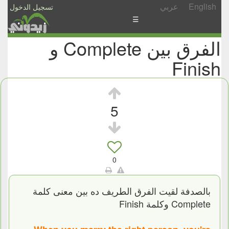
English
عربي
تسجيل الدخول
☰
الفرق بين Complete و
الأخبار
Finish
الأسئلة
والمشاركات
الأبجدي
5
إسأل
-
شارك
0
بالصدفة لقيت الفرق الطريف ده بين معنى كلمة
Complete وكلمة Finish