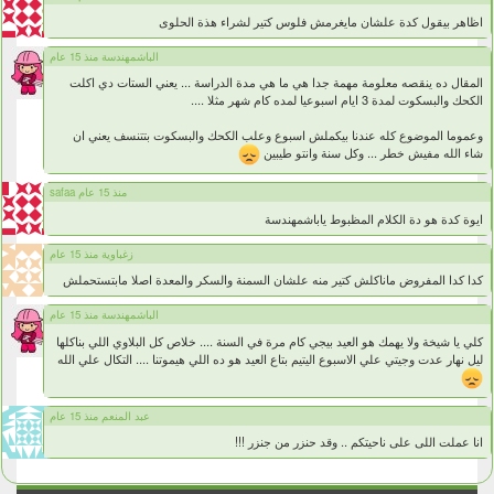
اظاهر بيقول كدة علشان مايغرمش فلوس كتير لشراء هذة الحلوى
الباشمهندسة منذ 15 عام
المقال ده ينقصه معلومة مهمة جدا هي ما هي مدة الدراسة ... يعني الستات دي اكلت
الكحك والبسكوت لمدة 3 ايام اسبوعيا لمده كام شهر مثلا ....
وعموما الموضوع كله عندنا بيكملش اسبوع وعلب الكحك والبسكوت بتتنسف يعني ان
شاء الله مفيش خطر ... وكل سنة وانتو طيبين
safaa منذ 15 عام
ايوة كدة هو دة الكلام المظبوط ياباشمهندسة
زغباوية منذ 15 عام
كدا كدا المفروض ماناكلش كتير منه علشان السمنة والسكر والمعدة اصلا مابتستحملش
الباشمهندسة منذ 15 عام
كلي يا شيخة ولا يهمك هو العيد بيجي كام مرة في السنة .... خلاص كل البلاوي اللي بناكلها
ليل نهار عدت وجيتي علي الاسبوع اليتيم بتاع العيد هو ده اللي هيموتنا .... التكال علي الله
عبد المنعم منذ 15 عام
انا عملت اللى على ناحيتكم .. وقد حنزر من جنزر !!!