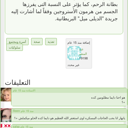
بطانة الرحم، كما يؤثر على النسبة التى يفرزها
الجسم من هرمون الأستروجين وفقاً لما أشارت إليه
جريدة "الديلى ميل" البريطانية.
تغذية
صحة
أسرة ومجتمع
إضافة منذ 15 عام
سلوكيات
عبد
المنعم
19198
غير محدد
التعليقات
الاستاذة منذ 15 عام
هو احنا دايما مظلومين كده
+1
Reem منذ 15 عام
يانهار انا بحب الحاجات المسكره اوى استغفر الله العظيم هو دايما كده الحلو ميكملش +1
safaa منذ 15 عام