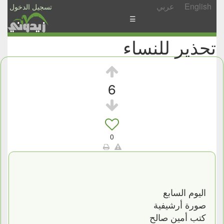
English
عربي
تسجيل الدخول
☰
تحذير للنساء
الأخبار
الأسئلة
والمشاركات
6
الأبجدي
إسأل
-
0
شارك
اليوم السابع
صورة أرشيفية
كتب أمين صالح