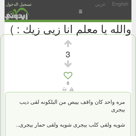
English
عربي
تسجيل الدخول
☰
والله يا معلم انا زيى زيك : )
الأخبار
الأسئلة
والمشاركات
3
الأبجدي
إسأل
-
0
شارك
مره واحد كان واقف بيبص من البلكونه لقى ديب
بيجرى
شويه ولقى كلب بيجرى شويه ولقى حمار بيجرى..