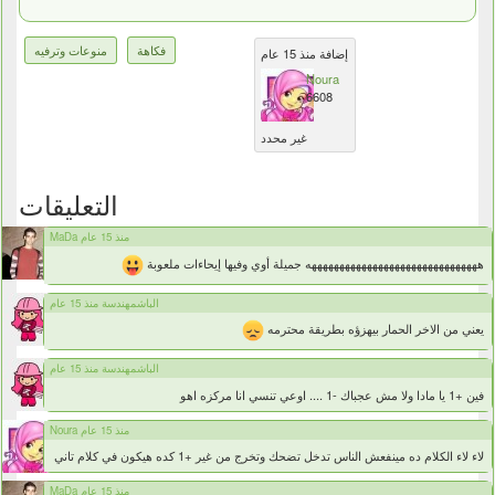
فكاهة
منوعات وترفيه
إضافة منذ 15 عام
Noura
6608
غير محدد
التعليقات
MaDa منذ 15 عام
هههههههههههههههههههههههههههههههه جميلة أوي وفيها إيحاءات ملعوبة
الباشمهندسة منذ 15 عام
يعني من الاخر الحمار بيهزؤه بطريقة محترمه
الباشمهندسة منذ 15 عام
فين +1 يا مادا ولا مش عجباك -1 .... اوعي تنسي انا مركزه اهو
Noura منذ 15 عام
لاء لاء الكلام ده مينفعش الناس تدخل تضحك وتخرج من غير +1 كده هيكون في كلام تاني
MaDa منذ 15 عام