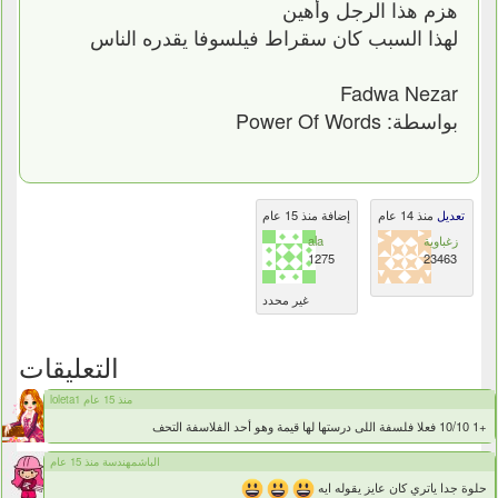
هزم هذا الرجل وأُهين
لهذا السبب كان سقراط فيلسوفا يقدره الناس
Fadwa Nezar
بواسطة: Power Of Words
تعديل
منذ 14 عام
إضافة منذ 15 عام
زغباوية
ala
1275
23463
غير محدد
التعليقات
loleta1 منذ 15 عام
+1 10/10 فعلا فلسفة اللى درستها لها قيمة وهو أحد الفلاسفة التحف
الباشمهندسة منذ 15 عام
حلوة جدا ياتري كان عايز يقوله ايه