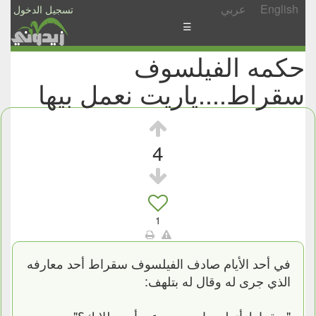
English
عربي
تسجيل الدخول
☰
حكمه الفيلسوف
الأخبار
سقراط....ياريت نعمل بيها
الأسئلة
والمشاركات
الأبجدي
4
إسأل
-
شارك
1
في أحد الأيام صادف الفيلسوف سقراط أحد معارفه
الذي جرى له وقال له بتلهف:
"سقراط،أتعلم ما سمعت عن أحد طلابك؟"