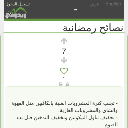
English
عربي
تسجيل الدخول
☰
نصائح رمضانية
الأخبار
الأسئلة
والمشاركات
7
الأبجدي
إسأل
-
1
شارك
- تجنب كثرة المشروبات الغنية بالكافيين مثل القهوة
والشاي والمشروبات الغازية.
- تخفيف تناول النيكوتين وتخفيف التدخين قبل بدء
الصوم.