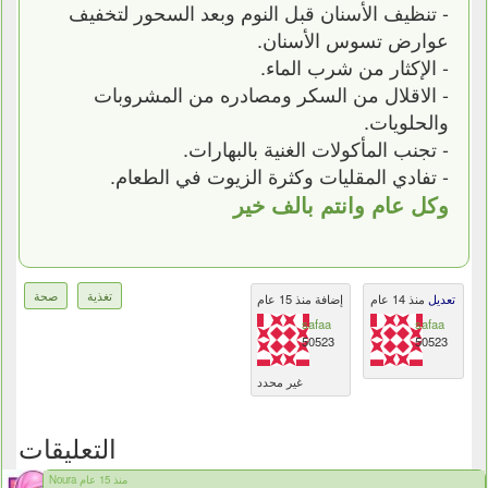
- تنظيف الأسنان قبل النوم وبعد السحور لتخفيف
عوارض تسوس الأسنان.
- الإكثار من شرب الماء.
- الاقلال من السكر ومصادره من المشروبات
والحلويات.
- تجنب المأكولات الغنية بالبهارات.
- تفادي المقليات وكثرة الزيوت في الطعام.
وكل عام وانتم بالف خير
تغذية
صحة
تعديل
منذ 14 عام
إضافة منذ 15 عام
safaa
safaa
50523
50523
غير محدد
التعليقات
Noura منذ 15 عام