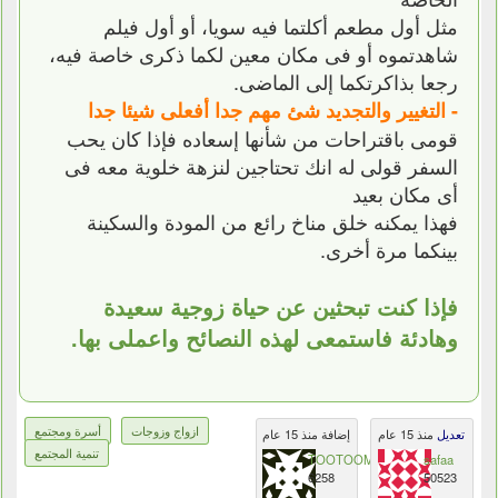
مثل أول مطعم أكلتما فيه سويا، أو أول فيلم
شاهدتموه أو فى مكان معين لكما ذكرى خاصة فيه،
رجعا بذاكرتكما إلى الماضى.
- التغيير والتجديد شئ مهم جدا أفعلى شيئا جدا
قومى باقتراحات من شأنها إسعاده فإذا كان يحب
السفر قولى له انك تحتاجين لنزهة خلوية معه فى
أى مكان بعيد
فهذا يمكنه خلق مناخ رائع من المودة والسكينة
بينكما مرة أخرى.
فإذا كنت تبحثين عن حياة زوجية سعيدة
وهادئة فاستمعى لهذه النصائح واعملى بها.
ازواج وزوجات
أسرة ومجتمع
تعديل
منذ 15 عام
إضافة منذ 15 عام
تنمية المجتمع
TOOTOOMEX
safaa
6258
50523