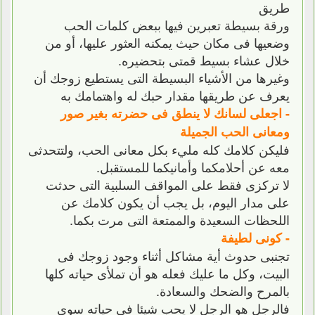
طريق
ورقة بسيطة تعبرين فيها ببعض كلمات الحب
وضعيها فى مكان حيث يمكنه العثور عليها، أو من
خلال عشاء بسيط قمتى بتحضيره.
وغيرها من الأشياء البسيطة التى يستطيع زوجك أن
يعرف عن طريقها مقدار حبك له واهتمامك به
- اجعلى لسانك لا ينطق فى حضرته بغير صور
ومعانى الحب الجميلة
فليكن كلامك كله مليء بكل معانى الحب، ولتتحدثى
معه عن أحلامكما وأمانيكما للمستقبل.
لا تركزى فقط على المواقف السلبية التى حدثت
على مدار اليوم، بل يجب أن يكون كلامك عن
اللحظات السعيدة والممتعة التى مرت بكما.
- كونى لطيفة
تجنبى حدوث أية مشاكل أثناء وجود زوجك فى
البيت، وكل ما عليك فعله هو أن تملأى حياته كلها
بالمرح والضحك والسعادة.
فالرجل هو الرجل لا يحب شيئا فى حياته سوى