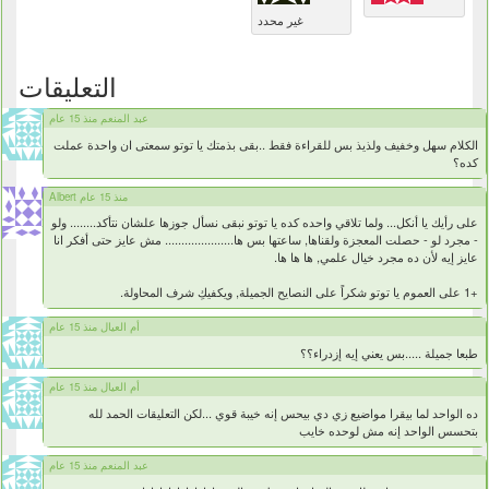
غير محدد
التعليقات
عبد المنعم منذ 15 عام
الكلام سهل وخفيف ولذيذ بس للقراءة فقط ..بقى بذمتك يا توتو سمعتى ان واحدة عملت
كده؟
Albert منذ 15 عام
على رأيك يا أنكل... ولما تلاقي واحده كده يا توتو نبقى نسأل جوزها علشان نتأكد........ ولو
- مجرد لو - حصلت المعجزة ولقناها, ساعتها بس ها..................... مش عايز حتى أفكر انا
عايز إيه لأن ده مجرد خيال علمي, ها ها ها.
+1 على العموم يا توتو شكراً على النصايح الجميلة, ويكفيكِ شرف المحاولة.
أم العيال منذ 15 عام
طبعا جميلة .....بس يعني إيه إزدراء؟؟
أم العيال منذ 15 عام
ده الواحد لما بيقرا مواضيع زي دي بيحس إنه خيبة قوي ...لكن التعليقات الحمد لله
بتحسس الواحد إنه مش لوحده خايب
عبد المنعم منذ 15 عام