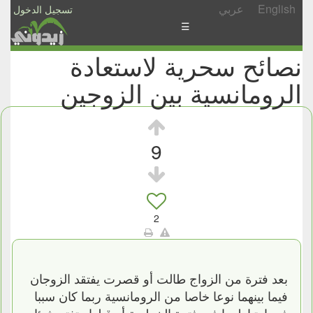
English
عربي
تسجيل الدخول
☰
نصائح سحرية لاستعادة
الأخبار
الرومانسية بين الزوجين
الأسئلة
والمشاركات
الأبجدي
9
إسأل
-
شارك
2
بعد فترة من الزواج طالت أو قصرت يفتقد الزوجان
فيما بينهما نوعا خاصا من الرومانسية ربما كان سببا
فى ارتباطهما فى فترة الخطوبة أو قبلها وتفتر شيئا