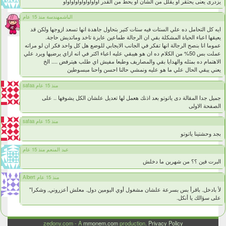
يزدرى يعنى يحتقر او يقلل من الشان او يحط من القدر اواواواواواواواواو
الباشمهندسة منذ 15 عام
ايه كل التحامل ده علي الستات فيه ستات كتير بتحاول جاهدة انها تسعد ازوجها ولكن قد
يعيقها اعباء الحياة المشكلة بقي ان الرجالة طماعين عايزة تاخد وماتديش حاجة.
عموما انا بنصح الرجالة انها تفكر في الجانب الايجابي للوضع هل كل واحد فكر ان لو مراته
عملت بس 50% من الكلام ده ان هو هيبقي عليه اعباء اكتر في انه ازاي يرضيها ويرد علي
الاهتمام ده بمثله والهدايا بقي والمصاريف وطبعا مفيش اي طلب هيترفض .... الخ
يعني يبقي الحال علي ما هو عليه ونمشي حالنا احسن واحنا مبسوطين
safaa منذ 15 عام
جميل جدا المقالة دى ياتوتو بعد اذنك هعمل لها تعديل علشان الكل يشوفها .. على
الصفحة الاولى
safaa منذ 15 عام
بجد وحشتينا ياتوتو
عبد المنعم منذ 15 عام
البرت فين ؟؟ من شهرين ما دخلش
Albert منذ 15 عام
لأ بادخل. باقرأ بس بسرعة علشان مشغول أوي اليومين دول. معلش أعزروني, وشكرا"
على سؤالك يا أنكل.
zedony.com - A
mmonem.com
production.
Privacy Policy