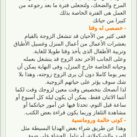
المرح والضحك، ولتجعلى فترة ما بعد رجوعه من
العمل هى الفترة الخاصة بذلك
كبيرا من حياتك
- خصصى له وقتا
ففى كثير من الأحيان قد تنشغل الزوجة بالقيام
بعشرات الأعمال من أعمال المنزل وغسيل الأطباق
وتربية الأطفال الذى يأخذ وقتا طويلا للغاية.
وعلى الجانب الآخر نجد الزوج قد ينشغل بعمله
وحياته الخاصة خارج المنزل، وفى النهاية يمكن أن
يمر يوما كاملا دون أن يرى الزوج زوجته، وهذا بلا
شك سوف يؤثر على حياتهم الزوجية.
لذا أنصحك بتخصيص وقت معين لزوجك وقت لكما
أنتما الاثنان فقط، يمكن أن يكون ليلة كل أسبوع أو
ساعة قبل النوم، تحدثا فيها عن أمور حياتكما أو
مشاهدة التلفاز وربما يكون قراءة بعض الكتب.
- كونى حالمة ورومانسية
وهذا عن طريق شراء بعض الهدايا البسيطة مثل
الورد والشيكولاتة، أو تناول العشاء على ضوء