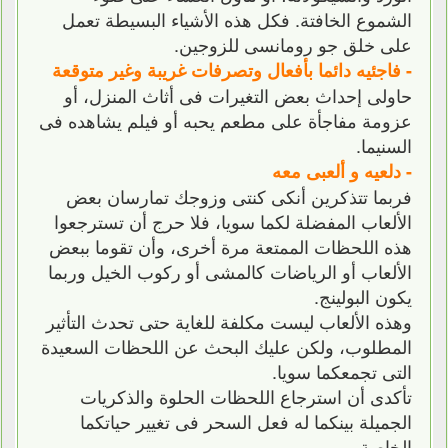
الشموع الخافتة. فكل هذه الأشياء البسيطة تعمل
على خلق جو رومانسى للزوجين.
- فاجئيه دائما بأفعال وتصرفات غريبة وغير متوقعة
حاولى إحداث بعض التغيرات فى أثاث المنزل، أو
عزومة مفاجأة على مطعم يحبه أو فيلم يشاهده فى
السنيما.
- دلعيه و ألعبى معه
فربما تتذكرين أنكى كنتى وزوجك تمارسان بعض
الألعاب المفضلة لكما سويا، فلا حرج أن تسترجعوا
هذه اللحظات الممتعة مرة أخرى، وأن تقوما ببعض
الألعاب أو الرياضات كالمشى أو ركوب الخيل وربما
يكون البولينج.
وهذه الألعاب ليست مكلفة للغاية حتى تحدث التأثير
المطلوب، ولكن عليك البحث عن اللحظات السعيدة
التى تجمعكما سويا.
تأكدى أن استرجاع اللحظات الحلوة والذكريات
الجميلة بينكما له فعل السحر فى تغيير حياتكما
الخاصة