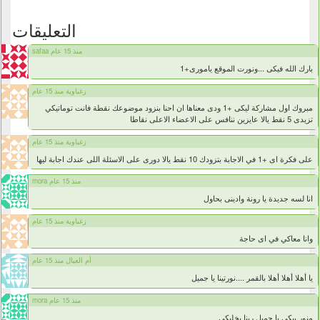
التعليقات
safaa منذ 15 عام
بارك الله فيكى ...ونورت الموقع يامورى+1
زغباوية منذ 15 عام
مبروك اول مشاركة ليكى +1 ودى معناها ان احنا بنزود موضوعك نقطة فانت توماتيكي
تزيدى 5 نقط يالا عايزين ننافس على الاعضاء الاعلى نقاطا
زغباوية منذ 15 عام
على فكرة اى +1 في الاجابة بتزودك 10 نقط يالا دورى على الاسئلة اللى عندك اجابة ليها
mora منذ 15 عام
انا لسه جديدة يا رونة وادينى بحاول
زغباوية منذ 15 عام
وانا معاكي في اى حاجة
أم العيال منذ 15 عام
يا أهلا أهلا أهلا بالقمر ....نورتينا يا جميل
mora منذ 15 عام
منور بيكى يا جميل ربنا يخليكى