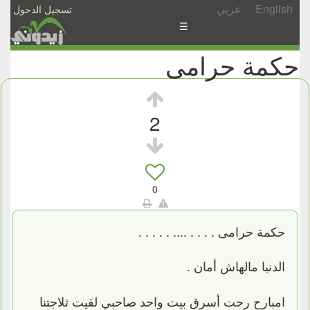
English
عربي
تسجيل الدخول
☰
حكمة حرامى
الأخبار
الأسئلة
والمشاركات
2
الأبجدي
إسأل
-
0
شارك
حكمة حرامى . . . . .... . . . . .
الدنيا مالهاش أمان .
امبارح رحت أسرق بيت واحد صاحبي لقيت ثلاجتنا