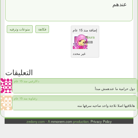
عندهم
فكاهة
منوعات وترفيه
إضافة منذ 15 عام
Noura
6608
غير محدد
التعليقات
د/الزغبي منذ 15 عام
دول حرامية ما عندهمش مبدأ
زغباوية منذ 15 عام
هاتلاقيها اصلا تلاجة واحد صاحبه سرقها منه
zedony.com - A
mmonem.com
production.
Privacy Policy