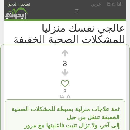
English
عربي
تسجيل الدخول
☰
عالجي نفسك منزليا
الأخبار
للمشكلات الصحية الخفيفة
الأسئلة
والمشاركات
الأبجدي
3
إسأل
-
شارك
0
ثمة علاجات منزلية بسيطة للمشكلات الصحية
الخفيفة تنتقل من جيل
إلى آخر، ولا تزال تثبت فاعليتها مع مرور