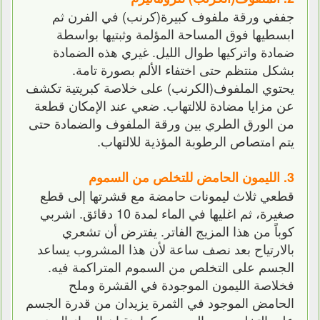
جففي ورقة ملفوف كبيرة(كرنب) في الفرن ثم
ابسطيها فوق المساحة المؤلمة وثبتيها بواسطة
ضمادة واتركيها طوال الليل. غيري هذه الضمادة
بشكل منتظم حتى اختفاء الألم بصورة تامة.
يحتوي الملفوف(الكرنب) على خلاصة كبريتية تكشف
عن مزايا مضادة للالتهاب. ضعي عند الإمكان قطعة
من الورق الطري بين ورقة الملفوف والضمادة حتى
يتم امتصاص الرطوبة المؤذية للالتهاب.
3. الليمون الحامض للتخلص من السموم
قطعي ثلاث ليمونات حامضة مع قشرتها إلى قطع
صغيرة، ثم اغليها في الماء لمدة 10 دقائق. اشربي
كوباً من هذا المزيج الفاتر. يفترض أن تشعري
بالارتياح بعد نصف ساعة لأن هذا المشروب يساعد
الجسم على التخلص من السموم المتراكمة فيه.
فخلاصة الليمون الموجودة في القشرة وملح
الحامض الموجود في الثمرة يزيدان من قدرة الجسم
على التخلص من السموم. كما ينقيان الجهاز الهضمي