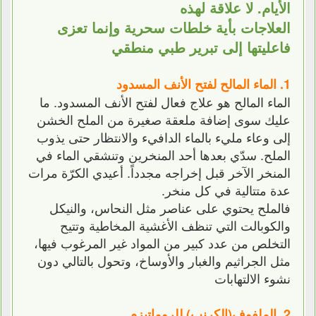
الأيام. لا علاقة لهذه
العلاجات بأية خلطات سحرية وإنما تعزى
فاعليتها إلى تبرير طبي منطقي
1. الماء المالح لفتح الأنف المسدود
الماء المالح هو علاج فعال لفتح الأنف المسدود. ما
عليك سوى إضافة ملعقة صغيرة من الملح الخشن
إلى وعاء مليء بالماء الدافيء والانتظار حتى يذوب
الملح. سدّي بعدها أحد المنخرين وتنشقي الماء في
المنخر الآخر قبل إخراجه مجدداً. أعيدي الكرّة مرات
عدة متتالية في كل منخر.
فالملح يحتوي على عناصر مثل النحاس، والنيكل
والكوبالت التي تنظف الأغشية المخاطية وتتيح
التخلص من عدد كبير من المواد غير المرغوب فيها،
مثل الجراثيم والغبار والأوساخ، وتحول بالتالي دون
نشوء الالتهابات
2. الملفوف(الكرنب) للروماتيزم