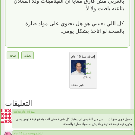
بالعربي مش فارق معايا ان الفيتامينات وللا المعادن
بتاعته باظت ولا لأ
كل اللي يعنيني هو هل يحتوي على مواد ضارة
بالصحة لو اتاخذ بشكل يومي.
تغذية
صحة
إضافة منذ 15 عام
محمد
عبد
المنعم
9714
غير محدد
التعليقات
safaa منذ 15 عام
جميل قوى سؤالك ...بس من الطبيعى ان يعنيك كل شيء مش انت بتدفع فية فلوس يعنى
يكون فيه قيمة غذائية ومافيش به مواد ضارة بالصحة
الباشمهندسة منذ 15 عام