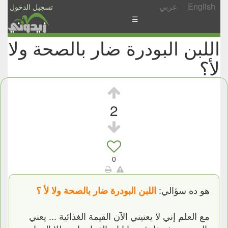
English
عربي
تسجيل الدخول
☰
اللبن البودرة ضار بالصحة ولا
الأخبار
لأ؟
الأسئلة
والمشاركات
الأبجدي
2
إسأل
-
شارك
0
هو ده سؤالي:
اللبن البودرة ضار بالصحة ولا لأ ؟
مع العلم إني لا يعنيني الآن القيمة الغذائية ... يعني