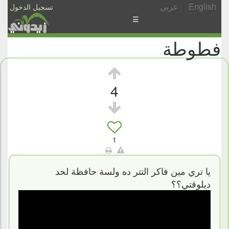
English
عربي
تسجيل الدخول
☰
فطوطة
الأخبار
الأسئلة
والمشاركات
4
الأبجدي
إسأل
-
1
شارك
يا تري مين فاكر التتر ده ولسة حافظة لحد
ديلوقتي؟؟