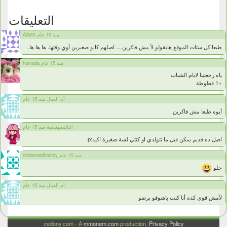
التعليقات
Albert منذ 15 عام
طبعا كل ستات الموقع هايقولو لأ مش فاكرين.... اصلهم كانو صغيرين أوي وقتها. ها ها ها.
hamada منذ 15 عام
ياه رجعتينا لايام الشباب
+1 فطوطة
أم العيال منذ 15 عام
أيوه طبعا مش فاكرين
الباشمهندسة منذ 15 عام
اصل ده قديم يمكن قبل ما تتولدي او كنتي لسة صغيرة اكيد:p
mohamedhamdy منذ 15 عام
حلو
أم العيال منذ 15 عام
لأمش قوي كده أنا كنت باشوفو برضو
zedony.com - A
mmonem.com
production.
Privacy Policy