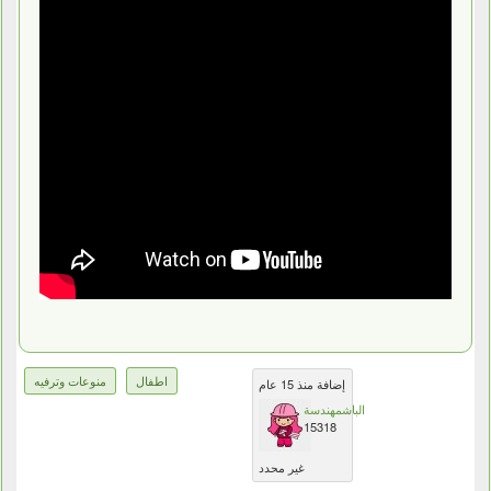
اطفال
منوعات وترفيه
إضافة منذ 15 عام
الباشمهندسة
15318
غير محدد