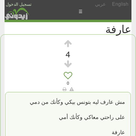
English
عربي
تسجيل الدخول
☰
عارفة
الأخبار
الأسئلة
والمشاركات
4
الأبجدي
إسأل
-
0
شارك
مش عارف ليه بتونس بيكي وكأنك من دمي
على راحتي معاكي وكأنك أمي
عارفة