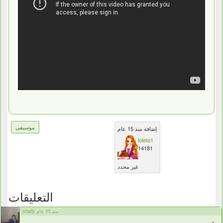
موسيقى
إضافة منذ 15 عام
loleta1
14181
غير محدد
التعليقات
shady منذ 15 عام
+1