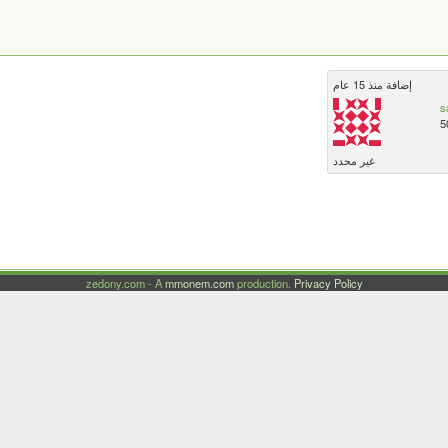
إضافة منذ 15 عام
s
5
غير محدد
zedony.com - A
mmonem.com
production.
Privacy Policy