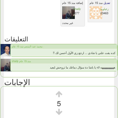
تعديل
منذ 15 عام
إضافة منذ 15 عام
زغباوية
shady
8277
23463
غير محدد
التعليقات
محمد عبد المنعم منذ 15 عام
كده بقت علني يا شادي ... ارجع زي الأول أحسن لك !!
shady منذ 15 عام
ههههههههههه لاء يا باشا دة سؤال دماغك ما تروحش لبعيد
الإجابات
5