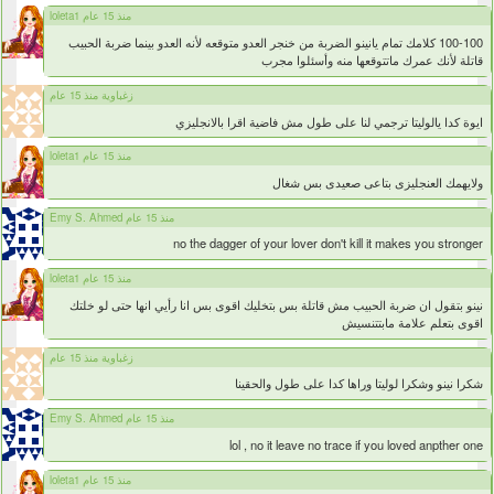
loleta1 منذ 15 عام
100-100 كلامك تمام يانينو الضربة من خنجر العدو متوقعه لأنه العدو بينما ضربة الحبيب
قاتلة لأنك عمرك ماتتوقعها منه وأسئلوا مجرب
زغباوية منذ 15 عام
ايوة كدا يالوليتا ترجمي لنا على طول مش فاضية اقرا بالانجليزي
loleta1 منذ 15 عام
ولايهمك العنجليزى بتاعى صعيدى بس شغال
Emy S. Ahmed منذ 15 عام
no the dagger of your lover don't kill it makes you stronger
loleta1 منذ 15 عام
نينو بتقول ان ضربة الحبيب مش قاتلة بس بتخليك اقوى بس انا رأيي انها حتى لو خلتك
اقوى بتعلم علامة مابتتنسيش
زغباوية منذ 15 عام
شكرا نينو وشكرا لوليتا وراها كدا على طول والحقينا
Emy S. Ahmed منذ 15 عام
lol , no it leave no trace if you loved anpther one
loleta1 منذ 15 عام