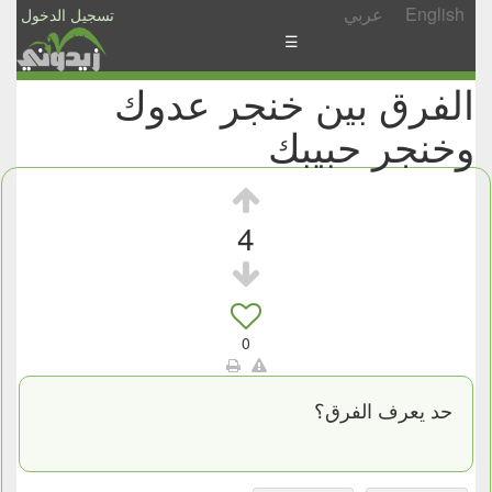
English
عربي
تسجيل الدخول
☰
الفرق بين خنجر عدوك
الأخبار
وخنجر حبيبك
الأسئلة
والمشاركات
الأبجدي
4
إسأل
-
شارك
0
حد يعرف الفرق؟