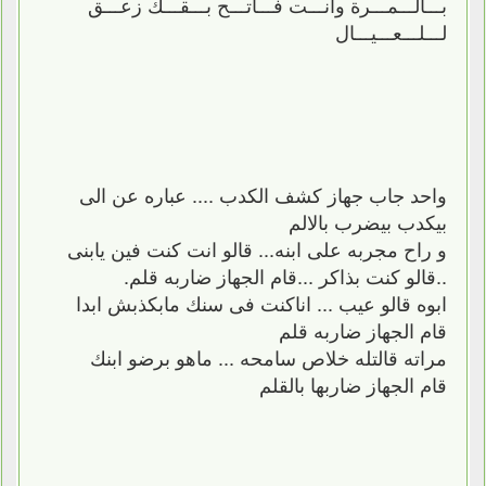
بـــالـــمـــرة وأنـــت فـــاتـــح بـــقـــك زعـــق
لـــلـــعـــيـــال
واحد جاب جهاز كشف الكدب .... عباره عن الى
بيكدب بيضرب بالالم
و راح مجربه على ابنه... قالو انت كنت فين يابنى
..قالو كنت بذاكر ...قام الجهاز ضاربه قلم.
ابوه قالو عيب ... اناكنت فى سنك مابكذبش ابدا
قام الجهاز ضاربه قلم
مراته قالتله خلاص سامحه ... ماهو برضو ابنك
قام الجهاز ضاربها بالقلم