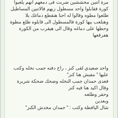
مرة اتنين محششين ضربت فى دمغهم انهم يلعبوا
كورة فقابلوا واحد مسطول زيهم فالاتنين المساطيل
طلعوا مطوه وقالوا له احنا هنقطع دماغك يلا
وهنلعب بيها كورة فالمسطول الى قابلوه طلع مطوة
وحطها على دماغه وقال الى هيقرب من الكورة
هفرقعها
واحد صعيدي لقى كنز ، راح دفنه جمب نخله وكتب
عليها " مفيش هنا كنز"
فعدى حمدان جمب النخله وضحك ضحكة شريرة
وقال اكيد هنا فيه كنز
وحفر وطلعه
وبعدين
شال اليافطة وكتب : " حمدان مخدش الكنز"