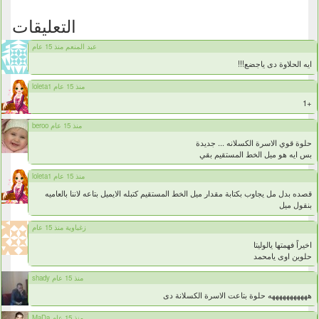
التعليقات
عبد المنعم منذ 15 عام
ايه الحلاوة دى ياجضع!!!
loleta1 منذ 15 عام
+1
beroo منذ 15 عام
حلوة قوي الاسرة الكسلانه ... جديدة
بس ايه هو ميل الخط المستقيم بقي
loleta1 منذ 15 عام
قصده بدل مل يجاوب بكتابة مقدار ميل الخط المستقيم كتبله الايميل بتاعه لاننا بالعاميه
بنقول ميل
زغباوية منذ 15 عام
اخيراً فهمتها يالوليتا
حلوين اوى يامحمد
shady منذ 15 عام
هههههههههههه حلوة بتاعت الاسرة الكسلانة دى
MaDa منذ 15 عام