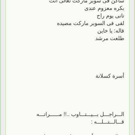
بكره معزوم عندى
تانى يوم راح
لقى فى السوبر ماركت مصيده
قاله: يا خاين
طلعت مرشد
أسرة كسلانة
الـــراجـــل بـــيـــتـــاوب ..!! مــــــراتـــه
قـــالـــتـــلـــه :