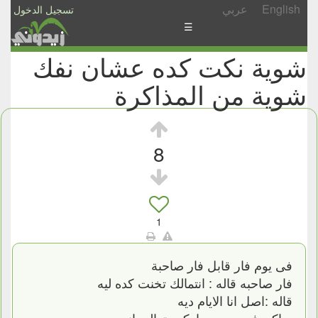
English
عربي
تسجيل الدخول
☰
شوية نكت كده عشان نفك
الأخبار
شوية من المذاكرة
الأسئلة
والمشاركات
الأبجدي
8
إسأل
-
شارك
1
فى يوم فار قابل فار صاحبة
فار صاحبه قاله : انتمالك تخنت كده ليه
قاله :اصل انا الايام ديه
ساكن فى سوبر ماركت تعالى انت