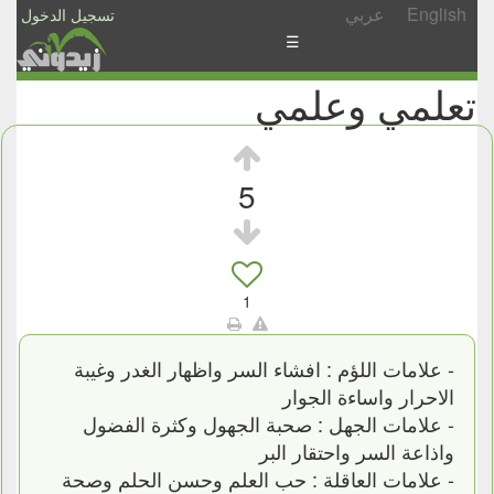
English
عربي
تسجيل الدخول
☰
تعلمي وعلمي
الأخبار
الأسئلة
والمشاركات
5
الأبجدي
إسأل
-
1
شارك
- علامات اللؤم : افشاء السر واظهار الغدر وغيبة
الاحرار واساءة الجوار
- علامات الجهل : صحبة الجهول وكثرة الفضول
واذاعة السر واحتقار البر
- علامات العاقلة : حب العلم وحسن الحلم وصحة