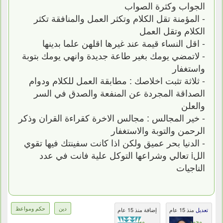
الجواب وكثرة الصواب
- المؤمنة تقل الكلام وتكثر العمل والمنافقة تكثر
الكلام وتقل العمل
- اقل النساء قيمة عند غيرها اقلهن علما بدينها
- لاتمضي يومك بغير طاعة جديدة وانهي يومك بتوبة
واستغفار
- ثلاثة تثبت اخلاصك : مطابقة العمل للكلام ودوام
الصداقة المجردة عن المنفعة والصدق في السر
والعلن
- خير المجالس : مجالس الاخرة كقراءة القران وذكر
الرحمن والتوبة والاستغفار
- الدنيا بحر عميق ولكن اذا كانت سفينتك فيها تقوي
اللi تعالي وشراعها التوكل علية فانت في عدد
الناجيات
دين
حكم ومواعظ
تعديل
منذ 15 عام
إضافة منذ 15 عام
محمد
مها