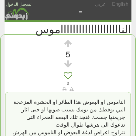
English
عربي
تسجيل الدخول
☰
النااااااااااااااااااااموس
الأخبار
الأسئلة
والمشاركات
5
الأبجدي
إسأل
-
0
شارك
الناموس او البعوض هذا الطائر او الحشرة المزعجة
التي توقظك من نومك بسبب صوتها او حتى اثار
جريمتها جسمك فتجد تلك البقعه الحمراء التي
تدعوك الى هرشها طوال الوقت
تتراوح اعراض لدغة البعوض او الناموس بين الهرش