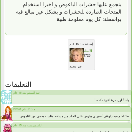
يتجمع عليها حشرات الباعوض و اخيرا استخدام
المتجات الطاردة للحشرات و بشكل غير مبالغ فيه
بواسطة: كل يوم معلومة طبية
إضافة منذ 15 عام
الاستاذة
11725
غير محدد
التعليقات
عبد المنعم منذ 15 عام
ياه!!! اول مرة اعرف كده!!!
loleta1 منذ 15 عام
+1للعلم فيه دلوقتى أسبراى بيترش على الجلد من مسافه مناسبه يحمى من الناموس
الباشمهندسة منذ 15 عام