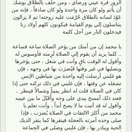
الزور قرة عيني ورضاي ، ومن حلف بالطلاق يوشك
أن يأثم ولو كان مرة واحدة ولو كان صادقاً ، فإنه من
عَوّدَ لسانه بالطلاق حُرّمَت عليه زوجته! ثم لا يزالون
يتناسلون إلي يوم القيامة فيكونون كلهم أولاد زنا
فيدخلون النار من أجل كلمة
يا محمد إن من أمتك من يؤخر الصلاة ساعة فساعة
.. كلما يريد أن يقوم إلي الصلاة لَزِمته فأوسوس له
وأقول له الوقت باقٍ وأنت في شغل ، حتى يؤخرها
ويصليها في غير وقتها فَيُضرَبَ بها في وجهه ، فإن
هو غلبني أرسلت إليه واحدة من شياطين الإنس
تشغله عن وقتها ، فإن غلبني في ذلك تركته حتى إذا
كان في الصلاة قلت له انظر يميناً وشمالاً فينظر ..
فعند ذلك أمسح بيدي على وجه وأُقَبّلَ ما بين عينيه
وأقول له قد أتيت ما لا يصح أبداً ، وأنت تعلم يا
محمد من أَكثَرَ الالتفات في الصلاة يُضرَب ، فإذا
صلى وحده أمرته بالعجلة فينقرها كما ينقر الديك
الحبة ويبادر بها ، فإن غلبني وصلى في الجماعة