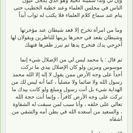
الناس في مجلس العلماء وعند خطبة الخطيب حتى
ينام عند سماع كلام العلماء فلا يكتب له ثواب أبداً
وما من امرأة تخرج إلا قعد شيطان عند مؤخرتها
وشيطان يقعد في حجرها يزينها للناظرين ويقولان لها
أَخرِجي يدك فتخرج يدها ثم تبرز ظفرها فتهتك
ثم قال : يا محمد ليس لي من الإضلال شيء إنما
موسوس ومزين ولو كان الإضلال بيدي ما تركت
أحداً على وجه الأرض ممن يقول لا إله إلا الله محمد
رسول الله ولا صائما ولا مصلياً ، كما أنه ليس لك من
الهداية شيء بل أنت رسول ومبلغ ولو كانت بيدك ما
تركت على وجه الأرض كافراً ، وإنما أنت حجة الله
تعالي على خلقه ، وأنا سبب لمن سبقت له الشقاوة
، والسعيد من أسعده الله في بطن أمه والشقي من
أشقاه