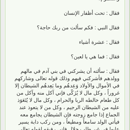
فقال : تحت أظفار الإنسان
فقال النبي : فكم سألت من ربك حاجة؟
فقال : عشرة أشياء
فقال : فما هي يا لعين؟
فقال : سألته أن يشركني في بني آدم في مالهم
وولدهم فأشركني فيهم وذلك قوله تعالى وشاركهم
في الأموال والأولاد وَعِدهُم وما يَعِدهُم الشيطان إلا
غروراً ، وكل مال لا يُزَكّى فإني آكل منه وآكل من
كل طعام خالطه الربا والحرام ، وكل مال لا يُتَعَوَذ
عليه من الشيطان الرجيم ، وكل من لا يتعوذ عند
الجماع إذا جامع زوجته فإن الشيطان يجامع معه
فيأتي الولد سامعاً ومطيعاً ، ومن ركب دابة يسير
عليها في غير طلب حلال فإني رفيقه لقوله تعالي