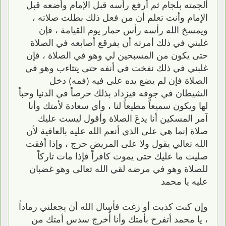
ألجمته بلجام ثم أرفع رأسه قبل الإمام وأضعه قبل
الإمام وأنت تعلم أن من فعل ذلك بطلت صلاته ،
ويمسخ الله رأسه رأس حمار يوم القيامة ، فإن
غلبني في ذلك أمرته أن يفرقع أصابعه في الصلاة
حتى يكون من المسبحين لي وهو في الصلاة ، فإن
غلبني في ذلك نفخت في أنفه حتى يتثاءب وهو في
الصلاة فإن لم يضع يده على فيه (فمه) دخل
الشيطان في جوفه فيزداد بذلك حرصاً في الدنيا وحباً
لها ويكون سميعاً مطيعاً لنا ، وأي سعادة لأمتك وأنا
آمر المسكين أنا يدعَ الصلاة وأقول ليست عليك
صلاة إنما هي على الذي أنعم الله عليه بالعافية لأن
الله تعالي يقول ولا على المريض حرج ، وإذا أفقت
صليت ما عليك حتى يموت كافراً فإذا مات تاركاً
للصلاة وهو في مرضه لقي الله تعالى وهو غضبان
عليه يا محمد
وإن كنت كذبت أو زغت فأسال الله أن يجعلني رماداً
، يا محمد أتفرح بأمتك وأنا أُخرج سدس أمتك من