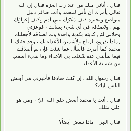
فقال : أتاني ملك من عند رب العزة فقال إن الله
تعالى يأمرك أن تأتي لمحمد وأنت صاغر ذليل
متواضع وتخبره كيف مَكرُكَ ببني آدم وكيف إغواؤك
لهم ، وتَصدُقَه في أي شيء يسألك ، فوعزتي
وجلالي لئن كذبته بكذبة واحدة ولم تَصدُقَه لأجعلنك
رماداً تذروه الرياح ولأشمتن الأعداء بك ، وقد جئتك يا
محمد كما أُمرت فاسأل عما شئت فإن لم أَصدُقَك
فيما سألتني عنه شَمَتَت بي الأعداء وما شيء أصعب
من شماتة الأعداء
فقال رسول الله : إن كنت صادقا فأخبرني مَن أبغض
الناس إليك؟
فقال : أنت يا محمد أبغض خلق الله إليّ ، ومن هو
على مثلك
فقال النبي : ماذا تبغض أيضاً؟