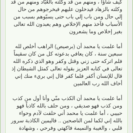
كيف شاؤا ، ومنهم من قد وكلته بالعُبّاد ومنهم من قد
وكلته بالزهاد فيدخلون عليهم فيخرجوهم من حال
إلي حال ومن باب إلي باب حتى يسبّوهم بسبب من
الأسباب فآخذ منهم الإخلاص وهم يعبدون الله تعالى
بغير إخلاص وما يشعرون
أما علمت يا محمد أن (برصيص) الراهب أخلص لله
سبعين سنة ، كان يعافي بدعوته كل من كان سقيماً
فلم اتركه حتى زني وقتل وكفر وهو الذي ذكره الله
تعالى في كتابه العزيز بقوله تعالى كمثل الشيطان إذ
قال للإنسان أكفر فلما كفر قال إني بريء منك إني
أخاف الله رب العالمين
أما علمت يا محمد أن الكذب منّي وأنا أول من كذب
ومن كذب فهو صديقي ، ومن حلف بالله كاذباً فهو
حبيبي ، أما علمت يا محمد أني حلفت لآدم وحواء
بالله إني لكما لمن الناصحين .. فاليمين الكاذبة سرور
قلبي ، والغيبة والنميمة فاكهتي وفرحي ، وشهادة