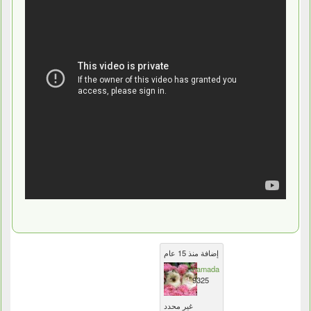
إضافة منذ 15 عام
hamada
9325
غير محدد