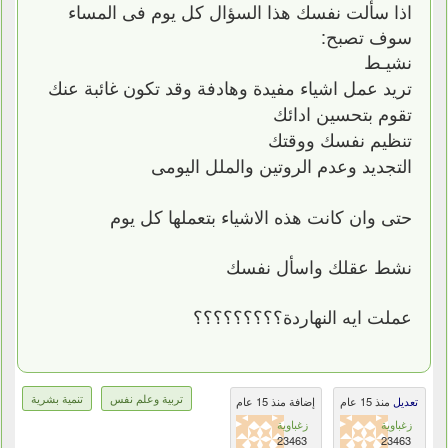
اذا سألت نفسك هذا السؤال كل يوم فى المساء
سوف تصبح:
نشيـط
تريد عمل اشياء مفيدة وهادفة وقد تكون غائبة عنك
تقوم بتحسين ادائك
تنظيم نفسك ووقتك
التجديد وعدم الروتين والملل اليومى
حتى وان كانت هذه الاشياء بتعملها كل يوم
نشط عقلك واسأل نفسك
عملت ايه النهاردة؟؟؟؟؟؟؟؟؟
تربية وعلم نفس
تنمية بشرية
تعديل
منذ 15 عام
إضافة منذ 15 عام
زغباوية
زغباوية
23463
23463