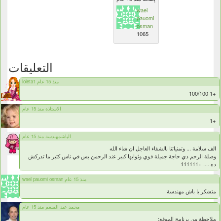
wael
pauomi
osman
1065
التعليقات
loleta1 منذ 15 عام
+1 100/100
الاستاذة منذ 15 عام
+1
الباشمهندسة منذ 15 عام
الف سلامة ... وتمنياتنا بالشفاء العاجل ان شاء الله
وصلة الرحم دي حاجة جميلة قوي وثوابها كبير عند الرحمن بس في ناس كتير ما تدركش
ده .... +111111
wael pauomi osman منذ 15 عام
متشكر يا باش مهندسة
محمد عبد المنعم منذ 15 عام
ملاحظة من برنامج الموقع: