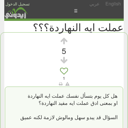
English
عربي
تسجيل الدخول
☰
عملت ايه النهاردة؟؟؟
الأخبار
الأسئلة
والمشاركات
5
الأبجدي
إسأل
-
1
شارك
هل كل يوم بتسأل نفسك عملت ايه النهاردة
او بمعنى ادق عملت ايه مفيد النهاردة؟
السؤال قد يبدو سهل ومالوش لازمة لكنه عميق