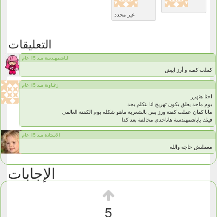
غير محدد
التعليقات
الباشمهندسة منذ 15 عام
كملت كفته و أرز ابيض
زغباوية منذ 15 عام
احنا هنهزر
يوم ماحد يعلق يكون تهريج انا بتكلم بجد
مانا كمان عملت كفتة ورز بس بالشعرية ماهو شكله يوم الكفتة العالمى
فينك ياباشمهندسة هاتاخدى مخالفة بعد كدا
الاستاذة منذ 15 عام
معملتش حاجة والله
الإجابات
5