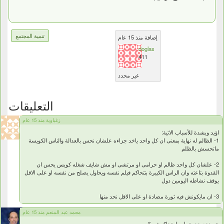
تنمية المجتمع
إضافة منذ 15 عام
doglas
411
غير محدد
التعليقات
زغباوية منذ 15 عام
اؤيد وبشدة للأسباب الاتية:
1- الظالم له نهاية بمعنى ان كل واحد ياخد جزاءه علشان نحس بالعدالة والناس الكويسة
ماتحسش بالظلم
2- علشان كل واحد ظالم او حرامى او مرتشى او مش شايف شغله كويس يحس ان
القدوة بتاعته وان الراس الكبيرة بتتحاكم فيلم نفسه ويحاول يصلح من نفسه او على الاقل
يوقف نشاطه اليومين دول
3- ان مايكونش فيه ثورة مضادة او على الاقل نحد منها
محمد عبد المنعم منذ 15 عام
هو ينفع حد يقول ما يتحاكمشي؟