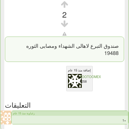
2
صندوق التبرع لاهالى الشهداء ومصابى الثوره
19488
إضافة منذ 15 عام
TOOTOOMEX
6258
التعليقات
زغباوية منذ 15 عام
+1