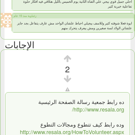
احلي جميل قوي بيجي علي القناة الثانية يوم الخميس بالليل هتلاقي فيه افكار حلوة
تفاعلية خيرية كتير
زغباوية منذ 15 عام
ايوة فعلا شوفته كتير وللاسف بيجيلي احباط علشان الواحد مش عارف يتفاعل بجد جايز
علشاتن الولاد لسة صغيرين ومش بيعرف يتحرك منهم
الإجابات
2
ده رابط جمعية رسالة الصفحة الرئيسية
http://www.resala.org/
وده رابط كيف تتطوع ومجالات التطوع
http://www.resala.org/HowToVolunteer.aspx