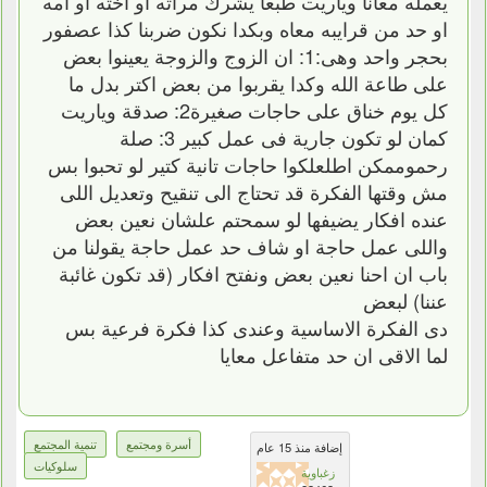
يعمله معانا وياريت طبعا يشرك مراته او اخته او امه
او حد من قرايبه معاه وبكدا نكون ضربنا كذا عصفور
بحجر واحد وهى:1: ان الزوج والزوجة يعينوا بعض
على طاعة الله وكدا يقربوا من بعض اكتر بدل ما
كل يوم خناق على حاجات صغيرة2: صدقة وياريت
كمان لو تكون جارية فى عمل كبير 3: صلة
رحموممكن اطلعلكوا حاجات تانية كتير لو تحبوا بس
مش وقتها الفكرة قد تحتاج الى تنقيح وتعديل اللى
عنده افكار يضيفها لو سمحتم علشان نعين بعض
واللى عمل حاجة او شاف حد عمل حاجة يقولنا من
باب ان احنا نعين بعض ونفتح افكار (قد تكون غائبة
عننا) لبعض
دى الفكرة الاساسية وعندى كذا فكرة فرعية بس
لما الاقى ان حد متفاعل معايا
أسرة ومجتمع
تنمية المجتمع
إضافة منذ 15 عام
سلوكيات
زغباوية