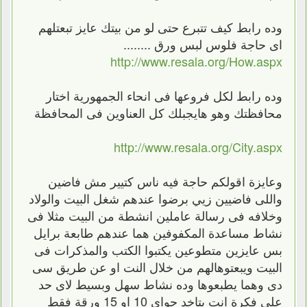
وده رابط كيف تتبرع حتى لو من بيتك عايز تبعتلهم
اى حاجة فلوس لبس ورق ........
http://www.resala.org/How.aspx
وده رابط لكل فروعها فى انحاء الجمهورية اختار
محافظتك وهو هايجبلك كل العناوين فى المحافظة
http://www.resala.org/City.aspx
وعايزة اقولكم حاجة فيه ناس كتيير مش فاضين
واللى فاضيين زيي برضوا عندهم شغل البيت والولاد
وخلافه فى رسالة عاملين انشطة من البيت مثلا فى
نشاط مساعدة المكفوفين هما عندهم طابعة برايل
بس عايزين متطوعين يكتبوا الكتب والمذكرات فى
البيت ويبعتوهالهم من خلال النت او عن طريق سى
دى وهما يطبعوها وده نشاط سهل وبسيط لاى حد
على فكرة انت بتاخد حواى 10 او 15 ورقة فقط