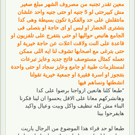
معين تقدر تجنبه من مصروف الشهر مبلغ صغير
مش كبيرحتى لو 5 جنيه او حتى جنيه واحد علشان
مانتقلش على حد والفكرة تكون بسيطة وهى كدا
بتشترى الخضار او لبس او اى حاجة او بتصلى فى
الجامع هاتبص حواليها او حتى بتتفرج على تلفزيون او
قاعدة على النت ولاقت اعلات عن حاجة خيرية او
حتى بترغى مع اصحابها تشوف لنا ايه اللى ممكن
نعمله كمثال مستوصف فاتح جديد وعايز تبرعات
لمستلزمات طبية او جامع وعايز سجاد او حتى واحدة
بتتجوز او اسرة فقيرة او جمعية خيرية تقولنا
انشطتها ونساهم فيها
*طبعا كلنا هانعين ازواجنا برضوا على كدا
وهانشركهم معانا على الاقل يحسوا ان لينا فكرنا
البناء مش كله تنظيف واكل وبيت وعيال واكيد
هايفرحوا بينا
طبعا لو حد قراء هذا الموضوع من الرجال ياريت