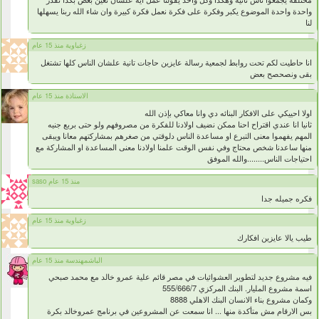
واحدة واحدة الموضوع يكبر وفكرة على فكرة نعمل فكرة كبيرة وان شاء الله ربنا يسهلها
لنا
زغباوية منذ 15 عام
انا حاطيت لكم تحت روابط لجمعية رسالة عايزين حاجات تانية علشان الناس كلها تشتغل
بقى ونصحصح بعض
الاستاذة منذ 15 عام
اولا احييكي على الافكار البنائه دي وانا معاكي بإذن الله
ثانيا انا عندي اقتراح احنا ممكن نضيف اولادنا للفكرة من مصروفهم ولو حتى بربع جنيه
المهم يفهموا معنى التبرع او مساعدة الناس دلوقتي من صغرهم بمشاركتهم معانا ويبقى
منها ساعدنا شخص محتاج وفي نفس الوقت علمنا اولادنا معنى المساعدة او المشاركة مع
احتياجات الناس........والله الموفق
saso منذ 15 عام
فكره جميله جدا
زغباوية منذ 15 عام
طيب يالا عايزين افكارك
الباشمهندسة منذ 15 عام
فيه مشروع جديد لتطوير العشوائيات في مصر قائم علية عمرو خالد مع محمد صبحي
اسمة مشروع المليار. البنك المركزي 555/666/7
وكمان مشروع بناء الانسان البنك الاهلي 8888
بس الارقام مش متأكدة منها ... انا سمعت عن المشروعين في برنامج عمروخالد بكرة