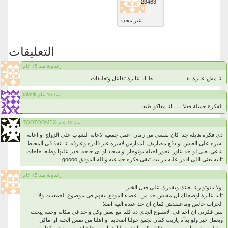
23463
غير محدد
التعليقات
زغباوية منذ 15 عام
انا مش عايزة نقــــــــــــــــــــــط انا عايزة تفاعل وتعليقات
tafatifi منذ 15 عام
الفكرة جميلة فعلا ..... انا معاكو طبعا
TOOTOOMEX منذ 15 عام
دى فكره هايله جدا كان نفسى من زمان اعمل جمعيه لاعانة الشباب على الزواج او اعانة
اسره على العيش او دفع مصاريف المدارس لاسره غير قادره وعارفه انا بنفذ فى المحيط
بتاعى يعنى لو حد عاوز يتجوز اجبله بوتوجاز او سجاد او اى حاجه اقدر عليها وطبعا حاجات
تانيه يعنى اللى اقدر عليه يار يت تبقى فكره جماعيه والله الموفق goooo
زغباوية منذ 15 عام
اولا ياتوتو ربنا يعينك ويقدرك على فعل الخير
ثانيا عايزة اوضحلك ان مفيش حد من اعضاء الموقع بيفهم فى موضوع الجمعيات ولا
الحزاب خالص وماعتقدش كمان ان حد عنده النية اصلا
بس فكرتى ان احنا فى الاسبوع الجاى ده كلنا مع بعض وكل واحد فى مكانه وحتته يبحث
ويعمل خير ولو بدأنا ياريت كمان نجمع حولنا اصحابنا او اهلنا من نفس الحتة او اماكن
مختلفة يجمعوا ناس تانية وهكذا وكل واحد يقولنا عمل ايه علشان نعين بعض بكدا نقدر