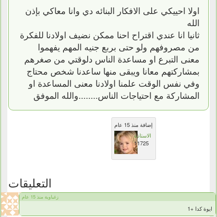
اولا احييكي على الافكار البنائه دي وانا معاكي بإذن
الله
ثانيا انا عندي اقتراح احنا ممكن نضيف اولادنا للفكرة
من مصروفهم ولو حتى بربع جنيه المهم يفهموا
معنى التبرع او مساعدة الناس دلوقتي من صغرهم
بمشاركتهم معانا ويبقى منها ساعدنا شخص محتاج
وفي نفس الوقت علمنا اولادنا معنى المساعدة او
المشاركة مع احتياجات الناس........والله الموفق
إضافة منذ 15 عام
الاستاذة
11725
التعليقات
زغباوية منذ 15 عام
ايوة كدا +1