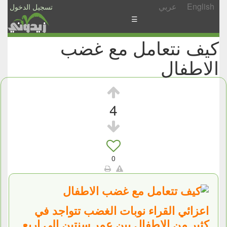
English
عربي
تسجيل الدخول
☰
كيف نتعامل مع غضب
الأخبار
الاطفال
الأسئلة
والمشاركات
الأبجدي
4
إسأل
-
شارك
0
اعزائي القراء نوبات الغضب تتواجد في
كثير من الاطفال بين عمر سنتين الى اربع