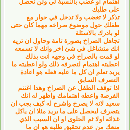
اهتمام او غضب بالنسبة لي ولن تحصل
على طلبك
تذكر لا تغضب ولا تدخل في حوار مع
طفلك حول موضوع صراخه مهما كان حتى
لو بادرك بالاسئلة
تجاهل الصراخ بصورة تامة وحاول ان تريه
انك متشاغل في شئ اخر وانك لا تسمعه
لو قمت بالصراخ في وجهه انت بذلك
اعطيته اهتمام لتصرفه ذلك ولو اعطيته ما
يريد تعلم ان كل ما عليه فعله هو اعادة
التصرف السابق
اذا توقف الطفل عن الصراخ وهدا اغتنم
الفرصة واعطه اهتمامك واظهر له انك
سعيد لانه لا يصرخ واشرح له كيف يجب ان
يتصرف ليحصل على ما يريد مثلا ان ياكل
غذائه اولا ثم الحلوى او ان السبب الذي
منعك من عدم تحقيق طلبه هو ان ما